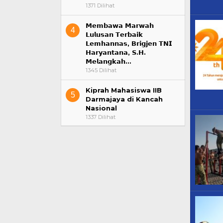
1371 Dilihat
𝗠𝗲𝗺𝗯𝗮𝘄𝗮 𝗠𝗮𝗿𝘄𝗮𝗵
4
𝗟𝘂𝗹𝘂𝘀𝗮𝗻 𝗧𝗲𝗿𝗯𝗮𝗶𝗸
𝗟𝗲𝗺𝗵𝗮𝗻𝗻𝗮𝘀, 𝗕𝗿𝗶𝗴𝗷𝗲𝗻 𝗧𝗡𝗜
𝗛𝗮𝗿𝘆𝗮𝗻𝘁𝗮𝗻𝗮, 𝗦.𝗛.
𝗠𝗲𝗹𝗮𝗻𝗴𝗸𝗮𝗵…
1345 Dilihat
Kiprah Mahasiswa IIB
5
Darmajaya di Kancah
Nasional
1337 Dilihat