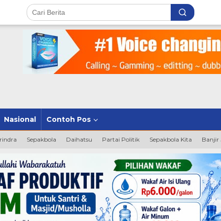
Nasional
Contoh Pos
rindra
Sepakbola
Daihatsu
Partai Politik
Sepakbola Kita
Banjir