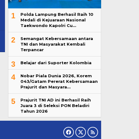
1
Polda Lampung Berhasil Raih 10
Medali di Kejuaraan Nasional
Taekwondo Kapolri Cu…
2
Semangat Kebersamaan antara
TNI dan Masyarakat Kembali
Terpancar
3
Belajar dari Suporter Kolombia
4
Nobar Piala Dunia 2026, Korem
043/Gatam Pererat Kebersamaan
Prajurit dan Masyara…
5
Prajurit TNI AD ini Berhasil Raih
Juara 3 di Seleksi PON Beladiri
Tahun 2026