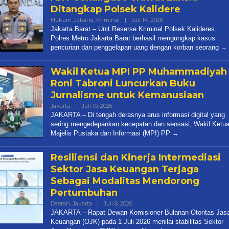
Ditangkap Polsek Kalidere
Oleh
Hukum
,
Jakarta
,
Kriminal
|
Juli 14, 2026
Diqie
Jakarta Barat – Unit Reserse Kriminal Polsek Kalideres
Shodiq
Polres Metro Jakarta Barat berhasil mengungkap kasus
Permono
pencurian dan penggelapan uang dengan korban seorang
Wakil Ketua MPI PP Muhammadiyah
Roni Tabroni Luncurkan Buku
Jurnalisme untuk Kemanusiaan
Oleh
Jakarta
|
Juli 10, 2026
Diqie
JAKARTA – Di tengah derasnya arus informasi digital yang
Shodiq
sering mengedepankan kecepatan dan sensasi, Wakil Ketu
Permono
Majelis Pustaka dan Informasi (MPI) PP
Resiliensi dan Kinerja Intermediasi
Sektor Jasa Keuangan Terjaga
Sebagai Modalitas Mendorong
Pertumbuhan
Oleh
Daerah
,
Jakarta
|
Juli 8, 2026
Karsidi
JAKARTA – Rapat Dewan Komisioner Bulanan Otoritas Jas
Setiono
Keuangan (OJK) pada 1 Juli 2026 menilai stabilitas Sektor