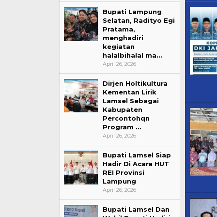
Bupati Lampung
Selatan, Radityo Egi
Pratama,
menghadiri
kegiatan
halalbihalal ma…
April 26, 2026
Dirjen Holtikultura
Kementan Lirik
12 Kandidat 
Lamsel Sebagai
Ajang Pemil
Kabupaten
Percontohqn
Brekat
Program …
Di Daerah, Politik
|
April 26, 2026
Bupati Lamsel Siap
Hadir Di Acara HUT
REI Provinsi
Lampung
April 26, 2026
Bupati Lamsel Dan