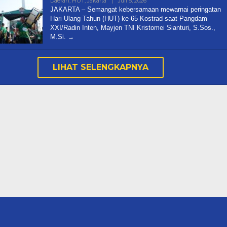
Oleh
Daerah
,
HUT
,
Jakarta
|
Juli 5, 2026
Karsidi
JAKARTA – Semangat kebersamaan mewarnai peringatan
Setiono
Hari Ulang Tahun (HUT) ke-65 Kostrad saat Pangdam
XXI/Radin Inten, Mayjen TNI Kristomei Sianturi, S.Sos.,
M.Si.
LIHAT SELENGKAPNYA