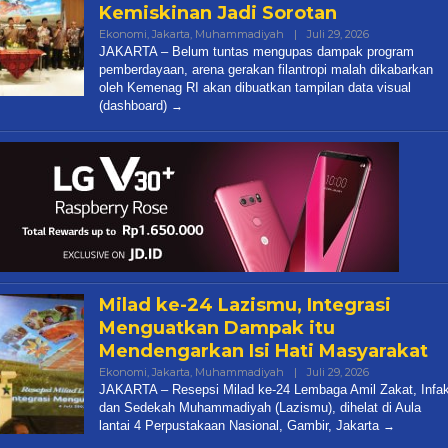
Kemiskinan Jadi Sorotan
Oleh
Ekonomi
,
Jakarta
,
Muhammadiyah
|
Juli 29, 2026
Diqie
JAKARTA – Belum tuntas mengupas dampak program
Shodiq
pemberdayaan, arena gerakan filantropi malah dikabarkan
Permono
oleh Kemenag RI akan dibuatkan tampilan data visual
(dashboard)
Milad ke-24 Lazismu, Integrasi
Menguatkan Dampak itu
Mendengarkan Isi Hati Masyarakat
Oleh
Ekonomi
,
Jakarta
,
Muhammadiyah
|
Juli 29, 2026
Diqie
JAKARTA – Resepsi Milad ke-24 Lembaga Amil Zakat, Infa
Shodiq
dan Sedekah Muhammadiyah (Lazismu), dihelat di Aula
Permono
lantai 4 Perpustakaan Nasional, Gambir, Jakarta