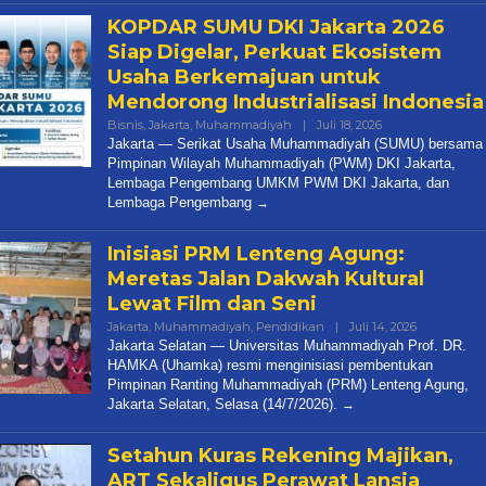
KOPDAR SUMU DKI Jakarta 2026
Siap Digelar, Perkuat Ekosistem
Usaha Berkemajuan untuk
Mendorong Industrialisasi Indonesia
Oleh
Bisnis
,
Jakarta
,
Muhammadiyah
|
Juli 18, 2026
Diqie
Jakarta — Serikat Usaha Muhammadiyah (SUMU) bersama
Shodiq
Pimpinan Wilayah Muhammadiyah (PWM) DKI Jakarta,
Permono
Lembaga Pengembang UMKM PWM DKI Jakarta, dan
PAN Kota Bandar Lampung
Lembaga Pengembang
Bersaing Dalam
Bergerak Cepat, Ringankan
ihan Anggota BPD
Beban Keluarga Korban
Inisiasi PRM Lenteng Agung:
Kebakara…
Meretas Jalan Dakwah Kultural
Mei 23, 2026
Di Bandar Lampung, Duka, Politik
|
Juli 11, 2026
Lewat Film dan Seni
Oleh
Jakarta
,
Muhammadiyah
,
Pendidikan
|
Juli 14, 2026
Diqie
Jakarta Selatan — Universitas Muhammadiyah Prof. DR.
Shodiq
HAMKA (Uhamka) resmi menginisiasi pembentukan
Permono
Pimpinan Ranting Muhammadiyah (PRM) Lenteng Agung,
Jakarta Selatan, Selasa (14/7/2026).
Setahun Kuras Rekening Majikan,
ART Sekaligus Perawat Lansia