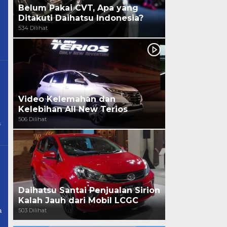
Belum Pakai CVT, Apa yang
Ditakuti Daihatsu Indonesia?
534 Dilihat
Video Kelemahan dan
Kelebihan All New Terios
506 Dilihat
a
Daihatsu Santai Penjualan Sirion
Kalah Jauh dari Mobil LCGC
503 Dilihat
a