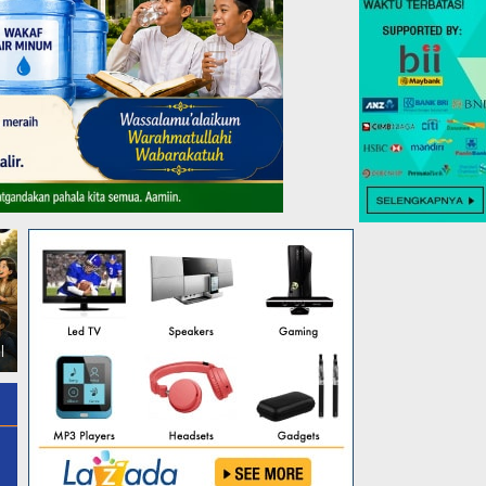
Klinik PKU Muhammadiyah
314 Lulusan UM Metro
UAD Metro Selatan Gelar
Diyudisium, Rektor Dorong
Cek Kesehatan Gratis
Jadi Agen Perubahan
Kemitraan Perdana
l
Profetik
Kemenkes Muhammadiyah