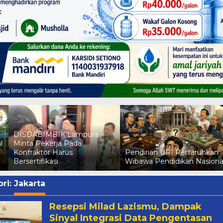
DISDABIMBIK Lampura
l
Minta Pekerja Pada
Kontraktor Harus
Pendirian URI Pertaruhkan
Bersertifikasi
Wibawa Pendidikan Nasiona
ri:
Jakarta
Resepsi Milad Lazismu, Dampak
Sinyal Integrasi Data Pengentasan