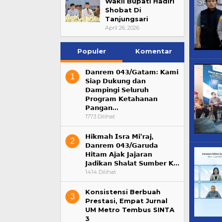
Wakil Bupati Hadiri
Shobat Di
Tanjungsari
April 26, 2026
Populer
Komentar
𝗗𝗮𝗻𝗿𝗲𝗺 𝟬𝟰𝟯/𝗚𝗮𝘁𝗮𝗺: 𝗞𝗮𝗺𝗶
1
𝗦𝗶𝗮𝗽 𝗗𝘂𝗸𝘂𝗻𝗴 𝗱𝗮𝗻
𝗗𝗮𝗺𝗽𝗶𝗻𝗴𝗶 𝗦𝗲𝗹𝘂𝗿𝘂𝗵
𝗣𝗿𝗼𝗴𝗿𝗮𝗺 𝗞𝗲𝘁𝗮𝗵𝗮𝗻𝗮𝗻
𝗣𝗮𝗻𝗴𝗮𝗻…
1773 Dilihat
𝗛𝗶𝗸𝗺𝗮𝗵 𝗜𝘀𝗿𝗮 𝗠𝗶’𝗿𝗮𝗷,
2
𝗗𝗮𝗻𝗿𝗲𝗺 𝟬𝟰𝟯/𝗚𝗮𝗿𝘂𝗱𝗮
𝗛𝗶𝘁𝗮𝗺 𝗔𝗷𝗮𝗸 𝗝𝗮𝗷𝗮𝗿𝗮𝗻
𝗝𝗮𝗱𝗶𝗸𝗮𝗻 𝗦𝗵𝗮𝗹𝗮𝘁 𝗦𝘂𝗺𝗯𝗲𝗿 𝗞…
1414 Dilihat
Konsistensi Berbuah
3
Prestasi, Empat Jurnal
UM Metro Tembus SINTA
3