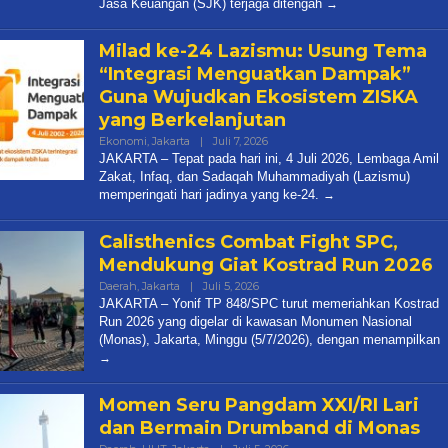
Jasa Keuangan (SJK) terjaga ditengah
Milad ke-24 Lazismu: Usung Tema
“Integrasi Menguatkan Dampak”
Guna Wujudkan Ekosistem ZISKA
yang Berkelanjutan
Oleh
Ekonomi
,
Jakarta
|
Juli 7, 2026
Diqie
JAKARTA – Tepat pada hari ini, 4 Juli 2026, Lembaga Amil
Shodiq
Zakat, Infaq, dan Sadaqah Muhammadiyah (Lazismu)
Permono
memperingati hari jadinya yang ke-24.
Calisthenics Combat Fight SPC,
Mendukung Giat Kostrad Run 2026
Oleh
Daerah
,
Jakarta
|
Juli 5, 2026
Karsidi
JAKARTA – Yonif TP 848/SPC turut memeriahkan Kostrad
Setiono
Run 2026 yang digelar di kawasan Monumen Nasional
(Monas), Jakarta, Minggu (5/7/2026), dengan menampilkan
Momen Seru Pangdam XXI/RI Lari
dan Bermain Drumband di Monas