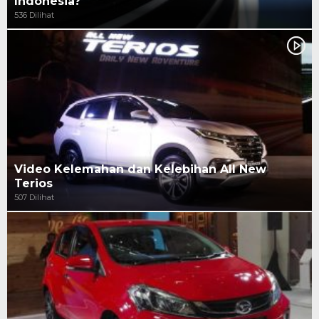
Indonesia?
536 Dilihat
Video Kelemahan dan Kelebihan All New
Terios
507 Dilihat