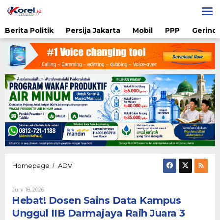
Lewati
ke
konten
Berita Politik
Persija Jakarta
Mobil
PPP
Gerindr
Hebat!
Homepage
ADV
/
Dosen
Sains
Oleh
Juni 18, 2026
Data
Diqie
Hebat! Dosen Sains Data Kampus
Kampus
Shodiq
Unggul
Permono
Unggul IIB Darmajaya Raih Juara 3
IIB