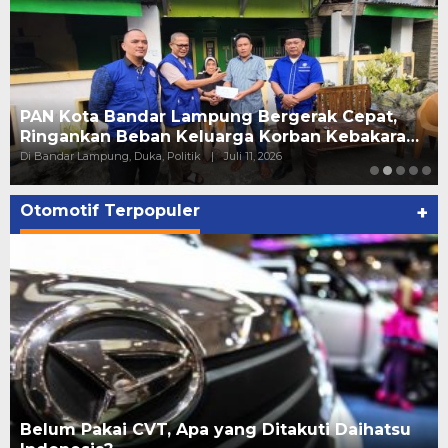
PAN Kota Bandar Lampung Bergerak Cepat,
Ringankan Beban Keluarga Korban Kebakara…
Di Bandar Lampung, Duka, Politik
|
Juli 11, 2026
Otomotif Terpopuler
+
Belum Pakai CVT, Apa yang Ditakuti Daihatsu