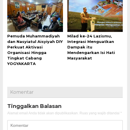
Pemuda Muhammadiyah
Milad ke-24 Lazismu,
dan Nasyiatul Aisyiyah DIY
Integrasi Menguatkan
Perkuat Aktivasi
Dampak itu
Organisasi Hingga
Mendengarkan Isi Hati
Tingkat Cabang
Masyarakat
YOGYAKARTA
Komentar
Tinggalkan Balasan
Alamat email Anda tidak akan dipublikasikan.
Ruas yang wajib ditandai
*