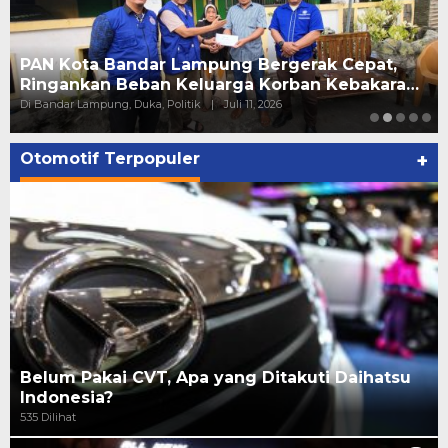
Ary Meizary Alfian Kembali Terpilih Secara
Aklamasi sebagai Ketua Apindo Lampung
Di Bandar Lampung, Politik, Tokoh
|
Juni 23, 2026
Otomotif Terpopuler
+
Belum Pakai CVT, Apa yang Ditakuti Daihatsu
Indonesia?
535 Dilihat