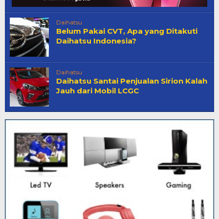
Daihatsu
Belum Pakai CVT, Apa yang Ditakuti
Daihatsu Indonesia?
Daihatsu
Daihatsu Santai Penjualan Sirion Kalah
Jauh dari Mobil LCGC