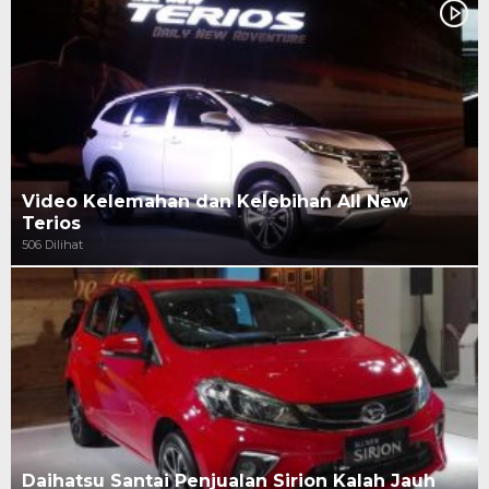
Video Kelemahan dan Kelebihan All New
Terios
506 Dilihat
Daihatsu Santai Penjualan Sirion Kalah Jauh