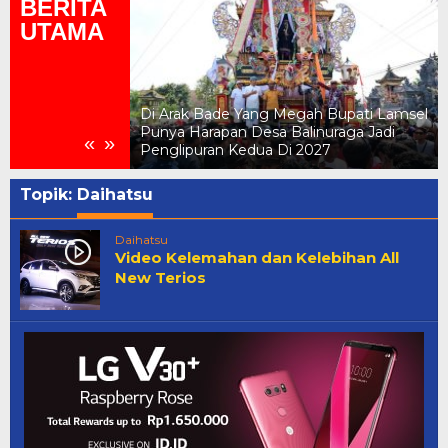
BERITA
UTAMA
ah Bupati Lamsel
Ngaben Masal Di Way Panji Jadi Tradis
inuraga Jadi
Besar Yang Megah Dan Ada Di
«
»
2027
Lampung Selatan
Topik:
Daihatsu
Daihatsu
Video Kelemahan dan Kelebihan All
New Terios