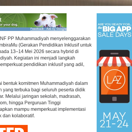
 PNF PP Muhammadiyah menyelenggarakan
biraMu (Gerakan Pendidikan Inklusif untuk
da 13–14 Mei 2026 secara hybrid di
PAN Kota Bandar Lampung
yah. Kegiatan ini menjadi langkah
Bersaing Dalam
Bergerak Cepat, Ringankan
perkuat pendidikan inklusif yang adil,
ihan Anggota BPD
Beban Keluarga Korban
Kebakara…
Mei 23, 2026
Di Bandar Lampung, Duka, Politik
|
Juli 11, 2026
ai bentuk komitmen Muhammadiyah dalam
yang terbuka bagi seluruh peserta didik
. Melalui jaringan sekolah, madrasah,
onom, hingga Perguruan Tinggi
arapkan mampu memperkuat implementasi
k dan kolaboratif.