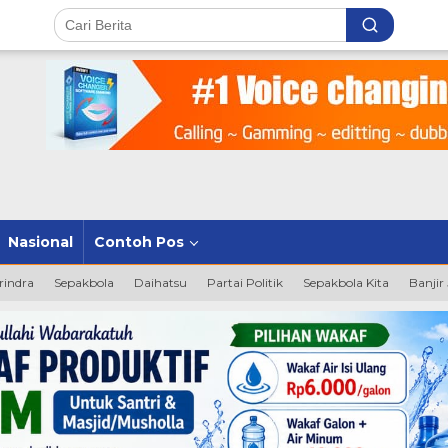
Nasional
Contoh Pos
rindra
Sepakbola
Daihatsu
Partai Politik
Sepakbola Kita
Banjir