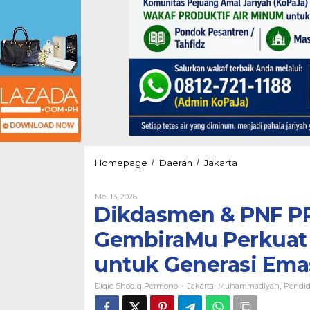
Dikdasmen
Homepage
Daerah
Jakarta
/
/
&
PNF
Oleh
Mei 13, 2026
PP
Diqie
Dikdasmen & PNF P
Muhammadiyah
Shodiq
Luncurkan
Permono
GembiraMu Perkuat 
GembiraMu
Perkuat
untuk Generasi Ema
Gerakan
Pendidikan
Diqie Shodiq Permono
Jakarta
Muhammadiyah
Inklusif
Pendid
-
,
,
untuk