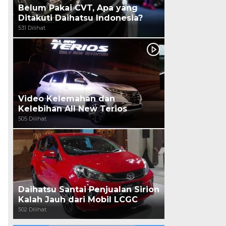
Belum Pakai CVT, Apa yang
Ditakuti Daihatsu Indonesia?
531 Dilihat
Video Kelemahan dan
Kelebihan All New Terios
505 Dilihat
Daihatsu Santai Penjualan Sirion
Kalah Jauh dari Mobil LCGC
502 Dilihat