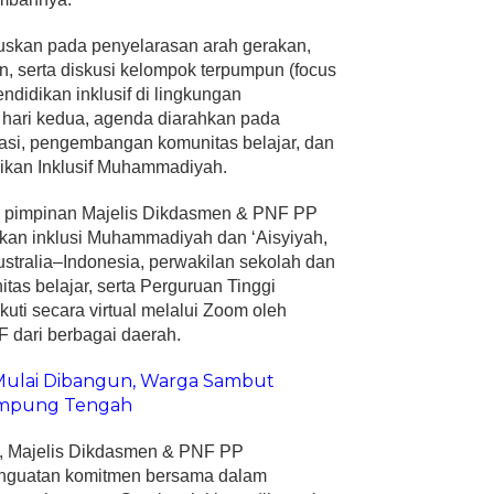
kuskan pada penyelarasan arah gerakan,
 serta diskusi kelompok terpumpun (focus
endidikan inklusif di lingkungan
ari kedua, agenda diarahkan pada
okasi, pengembangan komunitas belajar, dan
dikan Inklusif Muhammadiyah.
sur pimpinan Majelis Dikdasmen & PNF PP
kan inklusi Muhammadiyah dan ‘Aisyiyah,
ustralia–Indonesia, perwakilan sekolah dan
s belajar, serta Perguruan Tinggi
uti secara virtual melalui Zoom oleh
 dari berbagai daerah.
 Mulai Dibangun, Warga Sambut
Lampung Tengah
, Majelis Dikdasmen & PNF PP
enguatan komitmen bersama dalam