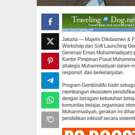
Jakarta — Majelis Dikdasmen &
Workshop dan Soft Launching Gem
Generasi Emas Muhammadiyah) pa
Kantor Pimpinan Pusat Muhammadi
12 Kandidat 
strategis Muhammadiyah dalam mem
Ajang Pemil
responsif, dan berkelanjutan.
Brekat
Di Daerah, Politik
|
Program GembiraMu hadir sebag
membangun ekosistem pendidikan 
dengan beragam kebutuhan belajar
komunitas belajar, organisasi ot
Muhammadiyah, gerakan ini dih
pendidikan inklusif secara sistemi