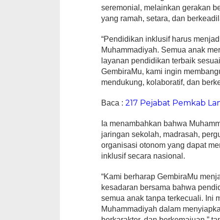
seremonial, melainkan gerakan b
yang ramah, setara, dan berkeadil
“Pendidikan inklusif harus menja
Muhammadiyah. Semua anak memi
layanan pendidikan terbaik sesua
GembiraMu, kami ingin membangu
mendukung, kolaboratif, dan berke
217 Pejabat Pemkab La
Baca :
Ia menambahkan bahwa Muhammad
jaringan sekolah, madrasah, pergu
organisasi otonom yang dapat me
inklusif secara nasional.
“Kami berharap GembiraMu menj
kesadaran bersama bahwa pendidi
semua anak tanpa terkecuali. Ini 
Muhammadiyah dalam menyiapkan
berkarakter, dan berkemajuan,” t