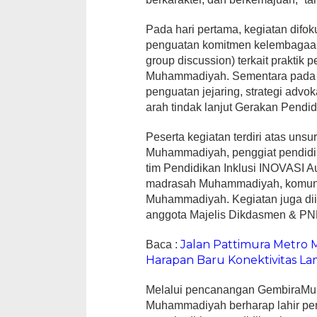
Pada hari pertama, kegiatan difo
penguatan komitmen kelembagaan,
group discussion) terkait praktik p
Muhammadiyah. Sementara pada h
penguatan jejaring, strategi adv
arah tindak lanjut Gerakan Pendi
Peserta kegiatan terdiri atas un
Muhammadiyah, penggiat pendidi
tim Pendidikan Inklusi INOVASI A
madrasah Muhammadiyah, komunita
Muhammadiyah. Kegiatan juga diik
anggota Majelis Dikdasmen & PNF
Jalan Pattimura Metro
Baca :
Harapan Baru Konektivitas 
Melalui pencanangan GembiraMu
Muhammadiyah berharap lahir p