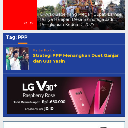
is Dari Italia
Di Arak Bade Yang Megah Bupati Lamsel
on Meriahkan
Punya Harapan Desa Balinuraga Jadi
«
»
raga
Penglipuran Kedua Di 2027
Tag:
PPP
Partai Politik
Strategi PPP Menangkan Duet Ganjar
dan Gus Yasin