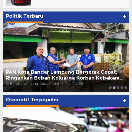
Politik Terbaru
+
PAN Kota Bandar Lampung Bergerak Cepat,
Ringankan Beban Keluarga Korban Kebakara…
Di Bandar Lampung, Duka, Politik
|
Juli 11, 2026
Otomotif Terpopuler
+