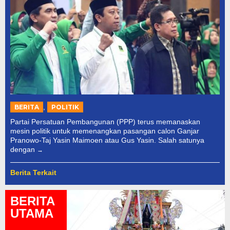
,
BERITA
POLITIK
Partai Persatuan Pembangunan (PPP) terus memanaskan
mesin politik untuk memenangkan pasangan calon Ganjar
Pranowo-Taj Yasin Maimoen atau Gus Yasin. Salah satunya
dengan
Berita Terkait
BERITA
UTAMA