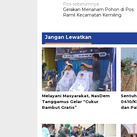
Navigasi
Pos sebelumnya
Gerakan Menanam Pohon di Pos
pos
Ramil Kecamatan Kemiling
Jangan Lewatkan
Melayani Masyarakat, NasDem
Sentuh
Tanggamus Gelar “Cukur
0410/K
Rambut Gratis”
dan Pa