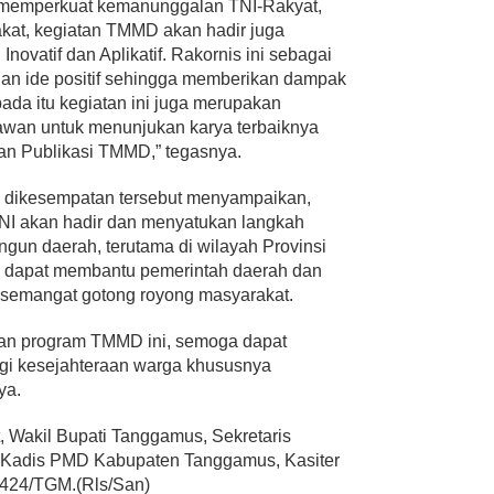
i memperkuat kemanunggalan TNI-Rakyat,
akat, kegiatan TMMD akan hadir juga
novatif dan Aplikatif. Rakornis ini sebagai
n ide positif sehingga memberikan dampak
 pada itu kegiatan ini juga merupakan
wan untuk menunjukan karya terbaiknya
an Publikasi TMMD,” tegasnya.
 dikesempatan tersebut menyampaikan,
NI akan hadir dan menyatukan langkah
un daerah, terutama di wilayah Provinsi
 dapat membantu pemerintah daerah dan
semangat gotong royong masyarakat.
an program TMMD ini, semoga dapat
gi kesejahteraan warga khususnya
ya.
t, Wakil Bupati Tanggamus, Sekretaris
Kadis PMD Kabupaten Tanggamus, Kasiter
424/TGM.(Rls/San)