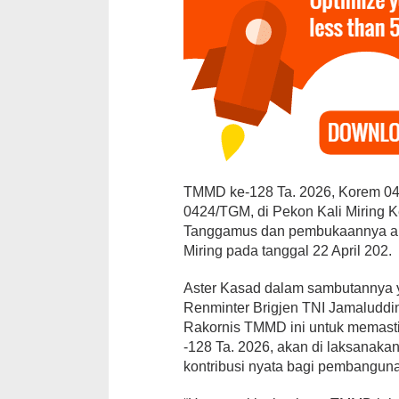
15 PK Golka
TMMD ke-128 Ta. 2026, Korem 04
Surati DPP, T
0424/TGM, di Pekon Kali Miring 
Pemberhentia
Tanggamus dan pembukaannya aka
Di Daerah, Lampung, P
Miring pada tanggal 22 April 202.
Aster Kasad dalam sambutannya 
Renminter Brigjen TNI Jamaluddin
Rakornis TMMD ini untuk memas
-128 Ta. 2026, akan di laksanak
kontribusi nyata bagi pembangun