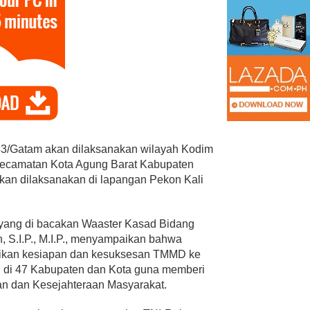
r Tanggamus Resmi
Ketua Fraksi PAN DPR RI Putri
3/Gatam akan dilaksanakan wilayah Kodim
olak
Zulhas Siap Dukung Penuh PW
Kecamatan Kota Agung Barat Kabupaten
n oleh Plt.
Lampung Sebagai Tuan …
n dilaksanakan di lapangan Pekon Kali
olitik
|
Juni 10, 2026
Di Berita, Politik
|
Juli 21, 2026
yang di bacakan Waaster Kasad Bidang
, S.I.P., M.I.P., menyampaikan bahwa
tikan kesiapan dan kesuksesan TMMD ke
an di 47 Kabupaten dan Kota guna memberi
an dan Kesejahteraan Masyarakat.