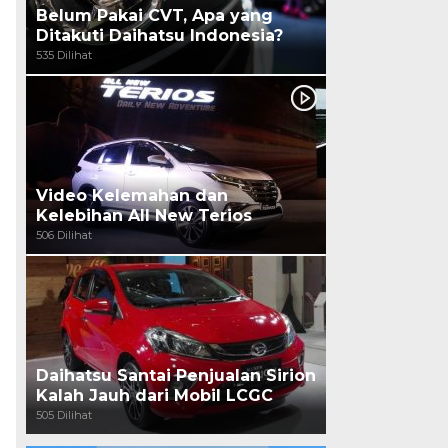
Belum Pakai CVT, Apa yang
Ditakuti Daihatsu Indonesia?
535 Dilihat
Video Kelemahan dan
Kelebihan All New Terios
506 Dilihat
Daihatsu Santai Penjualan Sirion
Kalah Jauh dari Mobil LCGC
505 Dilihat