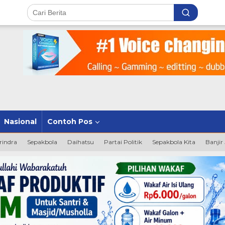
Nasional
Contoh Pos
rindra
Sepakbola
Daihatsu
Partai Politik
Sepakbola Kita
Banjir