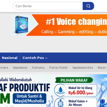
Nasional
Contoh Pos
rindra
Sepakbola
Daihatsu
Partai Politik
Sepakbola Kita
Banjir