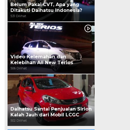
Belum Pakai CVT, Apa yang
Ditakuti Daihatsu Indonesia?
531 Dilihat
Video Kelemahan dan
Kelebihan All New Terios
506 Dilihat
Daihatsu Santai Penjualan Sirion
Kalah Jauh dari Mobil LCGC
502 Dilihat