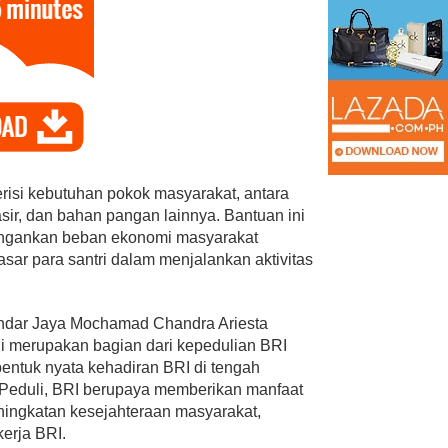
PAN Kota Bandar Lampung
risi kebutuhan pokok masyarakat, antara
Bersaing Dalam
Bergerak Cepat, Ringankan
asir, dan bahan pangan lainnya. Bantuan ini
ihan Anggota BPD
Beban Keluarga Korban
ingankan beban ekonomi masyarakat
Kebakara…
ar para santri dalam menjalankan aktivitas
Mei 23, 2026
Di Bandar Lampung, Duka, Politik
|
Juli 11, 2026
dar Jaya Mochamad Chandra Ariesta
 merupakan bagian dari kepedulian BRI
bentuk nyata kehadiran BRI di tengah
 Peduli, BRI berupaya memberikan manfaat
ingkatan kesejahteraan masyarakat,
kerja BRI.