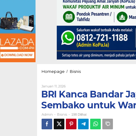
BRI
Homepage
Bisnis
/
Kanca
Bandar
Oleh
Januari 11, 2026
Jaya
Admin
BRI Kanca Bandar Ja
Salurkan
1.000
Sembako untuk War
Paket
Sembako
Admin
Bisnis
untuk
-
-
198 Dilihat
Warga
Kecamatan
Rumbia