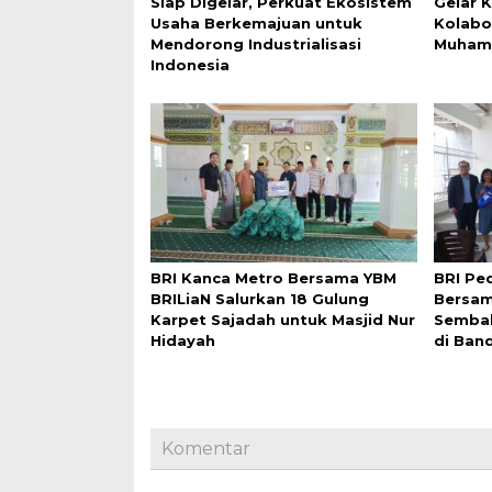
Siap Digelar, Perkuat Ekosistem
Gelar 
Usaha Berkemajuan untuk
Kolabo
Mendorong Industrialisasi
Muham
Indonesia
BRI Kanca Metro Bersama YBM
BRI Ped
BRILiaN Salurkan 18 Gulung
Bersam
Karpet Sajadah untuk Masjid Nur
Sembak
Hidayah
di Ban
Komentar