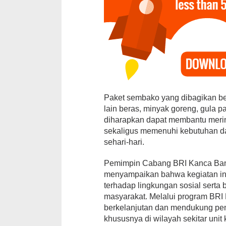
Paket sembako yang dibagikan be
12 Kandidat 
lain beras, minyak goreng, gula p
Ajang Pemil
diharapkan dapat membantu mer
Brekat
sekaligus memenuhi kebutuhan das
Di Daerah, Politik
|
sehari-hari.
Pemimpin Cabang BRI Kanca Ban
menyampaikan bahwa kegiatan ini
terhadap lingkungan sosial serta 
masyarakat. Melalui program BRI
berkelanjutan dan mendukung pen
khususnya di wilayah sekitar unit 