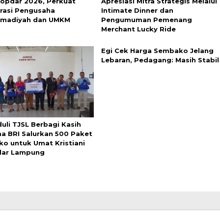
Kopdar 2026, Perkuat
Apresiasi Mitra Strategis Melalui
rasi Pengusaha
Intimate Dinner dan
madiyah dan UMKM
Pengumuman Pemenang
Merchant Lucky Ride
Egi Cek Harga Sembako Jelang
Lebaran, Pedagang: Masih Stabil
uli TJSL Berbagi Kasih
a BRI Salurkan 500 Paket
o untuk Umat Kristiani
dar Lampung