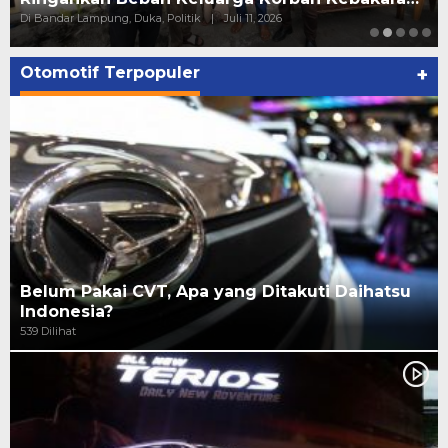
Di Bandar Lampung, Duka, Politik
|
Juli 11, 2026
Otomotif Terpopuler
+
Belum Pakai CVT, Apa yang Ditakuti Daihatsu
Indonesia?
539 Dilihat