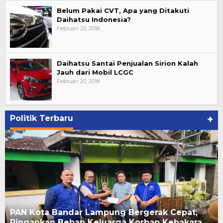
Belum Pakai CVT, Apa yang Ditakuti
Daihatsu Indonesia?
Februari 20, 2018
Daihatsu Santai Penjualan Sirion Kalah
Jauh dari Mobil LCGC
Februari 20, 2018
Politik Terbaru
+
PAN Kota Bandar Lampung Bergerak Cepat,
Ringankan Beban Keluarga Korban Kebakara…