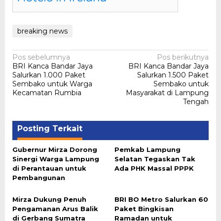
breaking news
Navigasi
Pos sebelumnya
Pos berikutnya
BRI Kanca Bandar Jaya
BRI Kanca Bandar Jaya
pos
Salurkan 1.000 Paket
Salurkan 1.500 Paket
Sembako untuk Warga
Sembako untuk
Kecamatan Rumbia
Masyarakat di Lampung
Tengah
Posting Terkait
Gubernur Mirza Dorong
Pemkab Lampung
Sinergi Warga Lampung
Selatan Tegaskan Tak
di Perantauan untuk
Ada PHK Massal PPPK
Pembangunan
Mirza Dukung Penuh
BRI BO Metro Salurkan 60
Pengamanan Arus Balik
Paket Bingkisan
di Gerbang Sumatra
Ramadan untuk