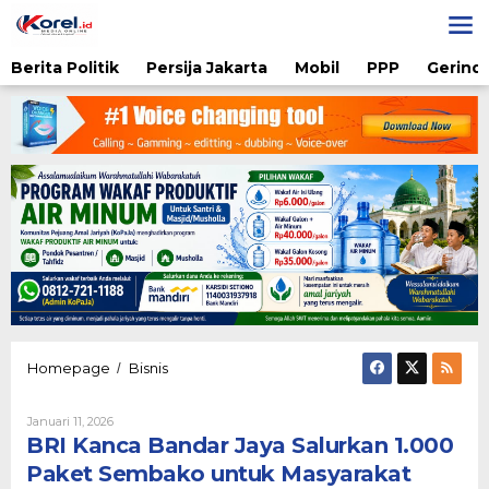
Lewati
ke
konten
Berita Politik
Persija Jakarta
Mobil
PPP
Gerindr
BRI
Homepage
Bisnis
/
Kanca
Bandar
Oleh
Januari 11, 2026
Jaya
Admin
BRI Kanca Bandar Jaya Salurkan 1.000
Salurkan
1.000
Paket Sembako untuk Masyarakat
Paket