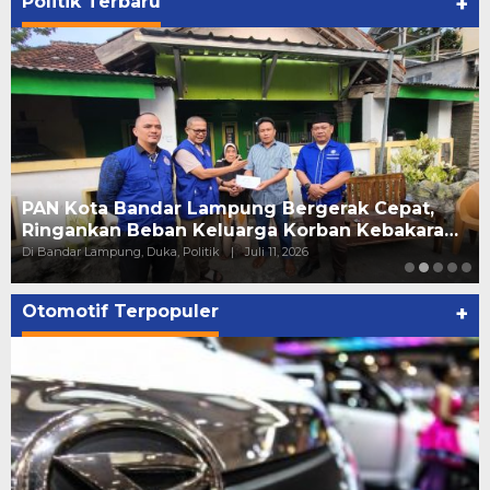
Politik Terbaru
+
PAN Kota Bandar Lampung Bergerak Cepat,
Ringankan Beban Keluarga Korban Kebakara…
Di Bandar Lampung, Duka, Politik
|
Juli 11, 2026
Otomotif Terpopuler
+