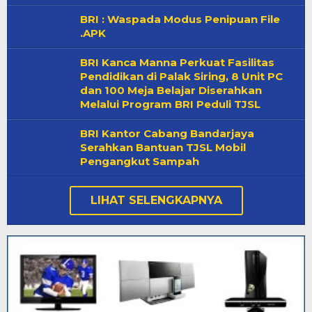
BRI : Waspada Modus Penipuan File
.APK
BRI Kanca Manna Perkuat Fasilitas
Pendidikan di Palak Siring, 8 Unit PC
dan 100 Meja Belajar Diserahkan
Melalui Program BRI Peduli TJSL
BRI Kantor Cabang Bandarjaya
Serahkan Bantuan TJSL Mobil
Pengangkut Sampah
LIHAT SELENGKAPNYA