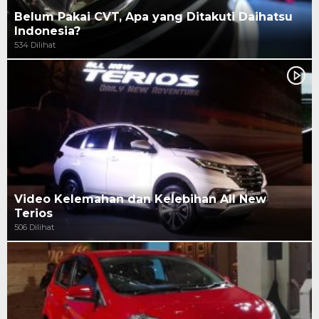
Belum Pakai CVT, Apa yang Ditakuti Daihatsu
Indonesia?
534 Dilihat
Video Kelemahan dan Kelebihan All New
Terios
506 Dilihat