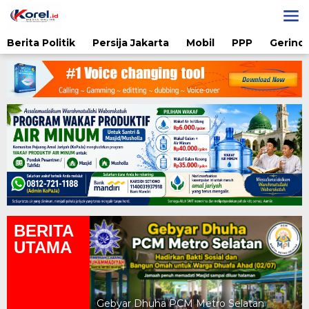
Lewati
ke
konten
Berita Politik
Persija Jakarta
Mobil
PPP
Gerindr
BERITA
UTAMA
yah UAD Metro
atan Gratis
Gebyar Dhuha PCM Metro Selatan