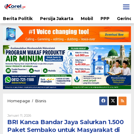
Lewati
ke
konten
Berita Politik
Persija Jakarta
Mobil
PPP
Gerindr
BRI
Homepage
Bisnis
/
Kanca
Bandar
Oleh
Januari 11, 2026
Jaya
Admin
BRI Kanca Bandar Jaya Salurkan 1.500
Salurkan
1.500
Paket Sembako untuk Masyarakat di
Paket