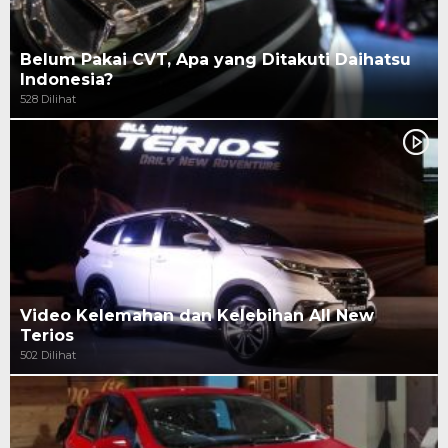
Belum Pakai CVT, Apa yang Ditakuti Daihatsu
Indonesia?
528 Dilihat
Video Kelemahan dan Kelebihan All New
Terios
502 Dilihat