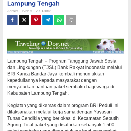
Lampung Tengah
Sembako
untuk
Admin
Bisnis
-
-
200 Dilihat
Masyarakat
di
Lampung
Tengah
Lampung Tengah – Program Tanggung Jawab Sosial
dan Lingkungan (TJSL) Bank Rakyat Indonesia melalui
BRI Kanca Bandar Jaya kembali menunjukkan
kepeduliannya kepada masyarakat dengan
menyalurkan bantuan paket sembako bagi warga di
Kabupaten Lampung Tengah.
Kegiatan yang dikemas dalam program BRI Peduli ini
dilaksanakan melalui kerja sama dengan Yayasan
Tunas Cendikia yang berlokasi di Kecamatan Seputih
Agung. Total paket yang disalurkan sebanyak 1.500