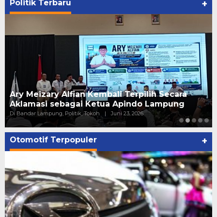
Politik Terbaru
+
Ary Meizary Alfian Kembali Terpilih Secara
Aklamasi sebagai Ketua Apindo Lampung
Di Bandar Lampung, Politik, Tokoh
|
Juni 23, 2026
Otomotif Terpopuler
+