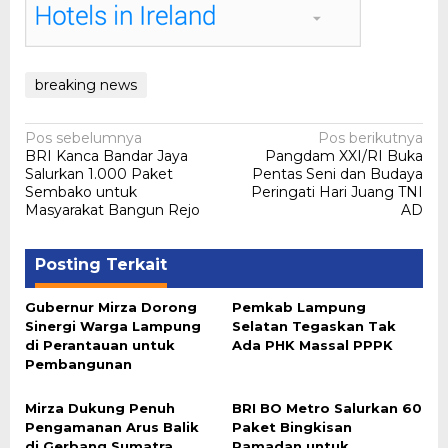
breaking news
Navigasi
Pos sebelumnya
Pos berikutnya
BRI Kanca Bandar Jaya
Pangdam XXI/RI Buka
pos
Salurkan 1.000 Paket
Pentas Seni dan Budaya
Sembako untuk
Peringati Hari Juang TNI
Masyarakat Bangun Rejo
AD
Posting Terkait
Gubernur Mirza Dorong
Pemkab Lampung
Sinergi Warga Lampung
Selatan Tegaskan Tak
di Perantauan untuk
Ada PHK Massal PPPK
Pembangunan
Mirza Dukung Penuh
BRI BO Metro Salurkan 60
Pengamanan Arus Balik
Paket Bingkisan
di Gerbang Sumatra
Ramadan untuk