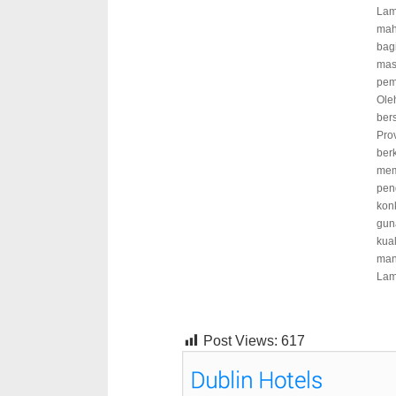
Lam
mah
bagi
mas
pem
Ole
ber
Pro
ber
mem
pen
konk
gun
kua
man
Lam
Post Views:
617