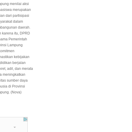
pung menilai aksi
asiswa merupakan
an dari partisipasi
yarakat dalam
bangunan daerah.
h karena itu, DPRD
sama Pemerintah
vinsi Lampung
komitmen
astikan kebijakan
didikan berjalan
ret, adil, dan merata
a meningkatkan
litas sumber daya
usia di Provinsi
pung. (Nova)