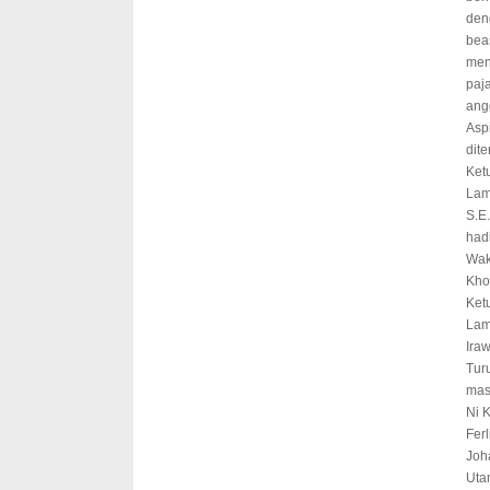
den
bea
men
paja
ang
Asp
dit
Ket
Lam
S.E.
had
Wak
Kho
Ket
Lam
Ira
Tur
mas
Ni 
Fer
Joh
Uta