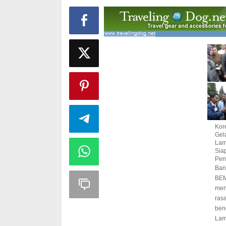
Kor
Gel
Lam
Sia
Pen
Ban
BEM
men
ras
ben
Lam