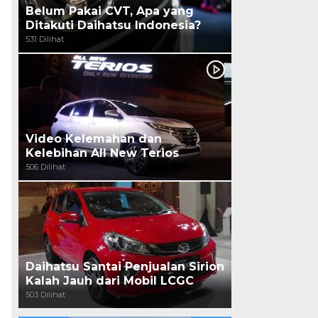
Belum Pakai CVT, Apa yang
Ditakuti Daihatsu Indonesia?
531 Dilihat
Video Kelemahan dan
Kelebihan All New Terios
506 Dilihat
Daihatsu Santai Penjualan Sirion
Kalah Jauh dari Mobil LCGC
503 Dilihat