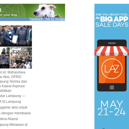
el.id, Mahasiswa
ar Aksi, DPRD
pung Terima dan
p Kawal Aspirasi
didikan
dar Lampung —
 SI Lampung
ggelar aksi unjuk
a dengan membawa
dera Aliansi
pung Melawan di