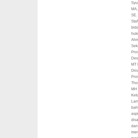
Syu
MA,
SE.
Staf
bid
huk
Ahm
Sek
Pro
Des
MT 
Din
Pro
Tho
MH
Ket
Lam
bah
asp
dis
dan
men