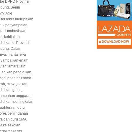
tor DPRD Provinsi
pung, Senin
/2/2026)
i tersebut merupakan
tuk penyampaian
irasi mahasiswa
ait kebijakan
didikan di Provinsi
pung. Dalam
PAN Kota Bandar Lampung
inya, mahasiswa
Bersaing Dalam
Bergerak Cepat, Ringankan
yampaikan enam
ihan Anggota BPD
Beban Keluarga Korban
utan, antara lain
Kebakara…
jadikan pendidikan
agai prioritas utama
Mei 23, 2026
Di Bandar Lampung, Duka, Politik
|
Juli 11, 2026
rah, mewujudkan
idikan gratis,
ambahan anggaran
didikan, peningkatan
ejahteraan guru
orer, pemindahan
wa dan guru SMA
er ke sekolah
egalitas resmi