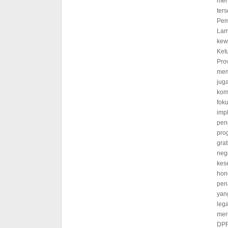
men
ter
Pem
Lam
kew
Ket
Pro
mem
jug
kom
fok
imp
pen
pro
gra
neg
kes
hono
pen
yan
lega
mer
DPR