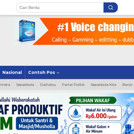
Nasional
Contoh Pos
rindra
Sepakbola
Daihatsu
Partai Politik
Sepakbola Kita
Banjir