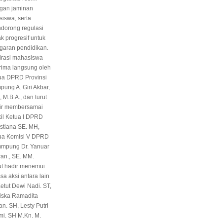
gan jaminan
siswa, serta
dorong regulasi
k progresif untuk
garan pendidikan.
irasi mahasiswa
erima langsung oleh
ua DPRD Provinsi
pung A. Giri Akbar,
, M.B.A., dan turut
ir membersamai
il Ketua I DPRD
stiana SE. MH,
ua Komisi V DPRD
mpung Dr. Yanuar
wan., SE. MM.
ut hadir menemui
sa aksi antara lain
Ketut Dewi Nadi. ST,
liska Ramadita
an. SH, Lesty Putri
mi. SH M.Kn. M.