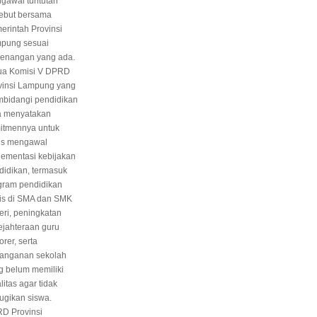
gawal tuntutan
sebut bersama
erintah Provinsi
pung sesuai
enangan yang ada.
ua Komisi V DPRD
vinsi Lampung yang
bidangi pendidikan
a menyatakan
itmennya untuk
us mengawal
lementasi kebijakan
didikan, termasuk
gram pendidikan
tis di SMA dan SMK
eri, peningkatan
ejahteraan guru
rer, serta
anganan sekolah
g belum memiliki
litas agar tidak
ugikan siswa.
D Provinsi