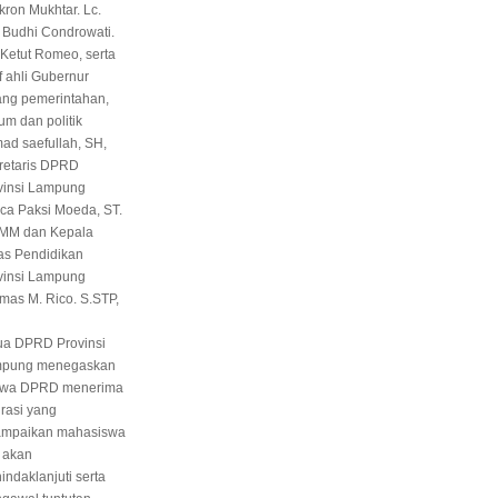
kron Mukhtar. Lc.
 Budhi Condrowati.
 Ketut Romeo, serta
f ahli Gubernur
ang pemerintahan,
um dan politik
ad saefullah, SH,
retaris DPRD
vinsi Lampung
ca Paksi Moeda, ST.
MM dan Kepala
as Pendidikan
vinsi Lampung
mas M. Rico. S.STP,
ua DPRD Provinsi
pung menegaskan
wa DPRD menerima
irasi yang
ampaikan mahasiswa
 akan
indaklanjuti serta