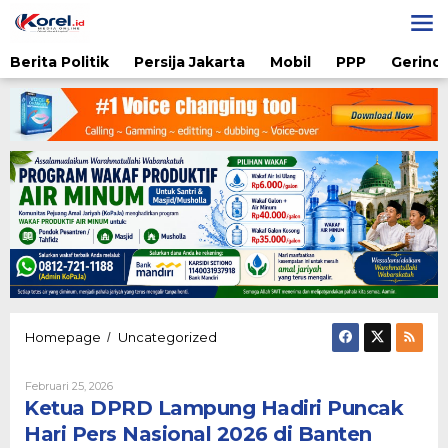
Lewati
ke
konten
Berita Politik
Persija Jakarta
Mobil
PPP
Gerindr
Ketua
Homepage
Uncategorized
/
DPRD
Lampung
Oleh
Februari 25, 2026
Hadiri
Nova
Ketua DPRD Lampung Hadiri Puncak
Puncak
Fitriani
Hari
Hari Pers Nasional 2026 di Banten
Pers