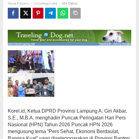
Nova Fitriani
Uncategorized
-
-
564 Dilihat
Nasional
2026
di
Banten
Korel.id, Ketua DPRD Provinsi Lampung A. Giri Akbar,
S.E., M.B.A. menghadiri Puncak Peringatan Hari Pers
Nasional (HPN) Tahun 2026 Puncak HPN 2026
mengusung tema “Pers Sehat, Ekonomi Berdaulat,
Bangsa Kuat” yang diselenggarakan di Provinsi Banten,