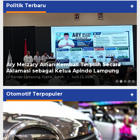
Politik Terbaru
+
Ary Meizary Alfian Kembali Terpilih Secara
Aklamasi sebagai Ketua Apindo Lampung
Di Bandar Lampung, Politik, Tokoh
|
Juni 23, 2026
Otomotif Terpopuler
+