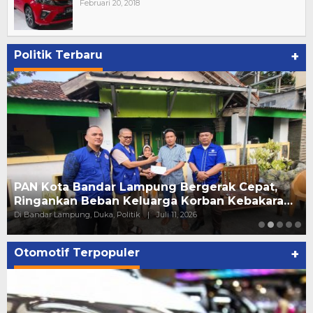
Februari 20, 2018
Politik Terbaru
+
PAN Kota Bandar Lampung Bergerak Cepat,
Ringankan Beban Keluarga Korban Kebakara…
Di Bandar Lampung, Duka, Politik
|
Juli 11, 2026
Otomotif Terpopuler
+