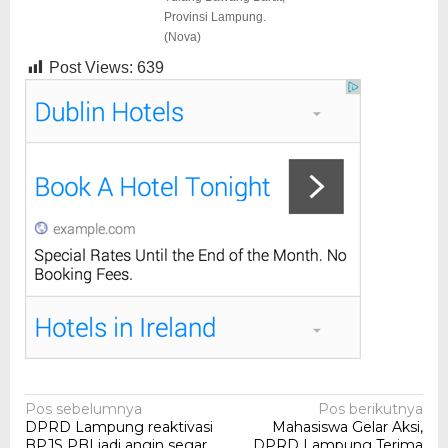
Provinsi Lampung.
(Nova)
Post Views:
639
Navigasi
Pos sebelumnya
Pos berikutnya
DPRD Lampung reaktivasi
Mahasiswa Gelar Aksi,
pos
BPJS PBI jadi angin segar
DPRD Lampung Terima