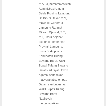
M.A.Pd, bersama Asisten
Administrasi Umum
Setda Provinsi Lampung
Dr. Drs. Sulfakar, M.M,
mewakili Gubernur
Lampung Rahmat
Mirzani Djausal, S.T.,
M.T, unsur pejabat
eselon II Pemerintah
Provinsi Lampung,
unsur Forkopimda
Kabupaten Tulang
Bawang Barat, Wakil
Bupati Tulang Bawang
Barat Nadirsyah, tokoh
agama, serta tokoh
masyarakat setempat.
Dalam sambutannya,
Wakil Bupati Tulang
Bawang Barat
Nadirsyah
menyampaikan