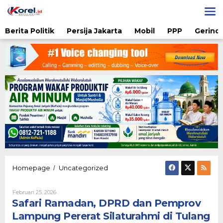
Lewati
ke
konten
Berita Politik
Persija Jakarta
Mobil
PPP
Gerindr
Safari
Homepage
Uncategorized
/
Ramadan,
DPRD
Oleh
Februari 25, 2026
dan
Nova
Safari Ramadan, DPRD dan Pemprov
Pemprov
Fitriani
Lampung
Lampung Pererat Silaturahmi di Tulang
Pererat