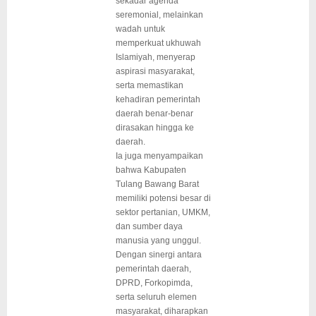
sekadar agenda
seremonial, melainkan
wadah untuk
memperkuat ukhuwah
Islamiyah, menyerap
aspirasi masyarakat,
serta memastikan
kehadiran pemerintah
daerah benar-benar
dirasakan hingga ke
daerah.
Ia juga menyampaikan
bahwa Kabupaten
Tulang Bawang Barat
memiliki potensi besar di
sektor pertanian, UMKM,
dan sumber daya
manusia yang unggul.
Dengan sinergi antara
pemerintah daerah,
DPRD, Forkopimda,
serta seluruh elemen
masyarakat, diharapkan