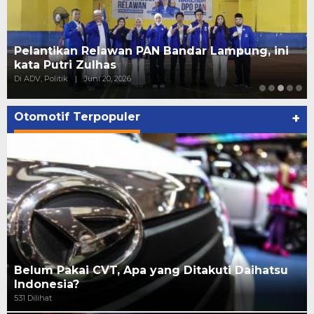
15 PK Golkar Tanggamus Resmi Surati DPP,
Tolak Pemberhentian oleh Plt.
Di Daerah, Lampung, Politik
|
Juni 10, 2026
Otomotif Terpopuler
+
Belum Pakai CVT, Apa yang Ditakuti Daihatsu
Indonesia?
531 Dilihat