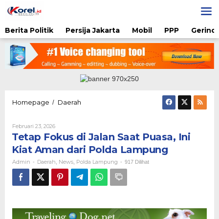
Lewati
ke
konten
Berita Politik
Persija Jakarta
Mobil
PPP
Gerindr
Tetap
Homepage
Daerah
/
Fokus
di
Oleh
Februari 23, 2026
Jalan
Admin
Tetap Fokus di Jalan Saat Puasa, Ini
Saat
Puasa,
Kiat Aman dari Polda Lampung
Ini
Admin
Daerah
News
Polda Lampung
-
,
,
-
917 Dilihat
Kiat
Aman
dari
Polda
Lampung