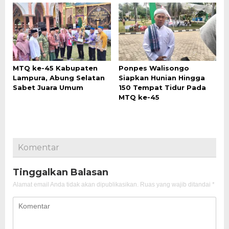
MTQ ke-45 Kabupaten
Ponpes Walisongo
Lampura, Abung Selatan
Siapkan Hunian Hingga
Sabet Juara Umum
150 Tempat Tidur Pada
MTQ ke-45
Komentar
Tinggalkan Balasan
Alamat email Anda tidak akan dipublikasikan.
Ruas yang wajib ditandai
*