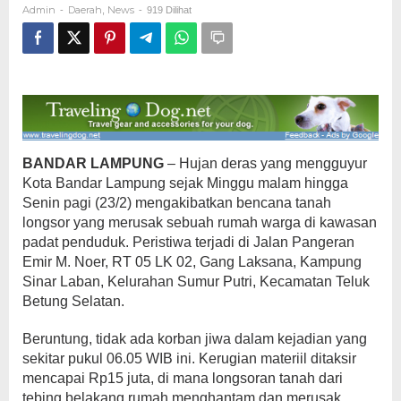
Admin
Daerah
News
-
,
-
919 Dilihat
Warga
BANDAR LAMPUNG
– Hujan deras yang mengguyur
Kota Bandar Lampung sejak Minggu malam hingga
Senin pagi (23/2) mengakibatkan bencana tanah
longsor yang merusak sebuah rumah warga di kawasan
padat penduduk. Peristiwa terjadi di Jalan Pangeran
Emir M. Noer, RT 05 LK 02, Gang Laksana, Kampung
Sinar Laban, Kelurahan Sumur Putri, Kecamatan Teluk
Betung Selatan.
Beruntung, tidak ada korban jiwa dalam kejadian yang
sekitar pukul 06.05 WIB ini. Kerugian materiil ditaksir
mencapai Rp15 juta, di mana longsoran tanah dari
tebing belakang rumah menghantam dan merusak