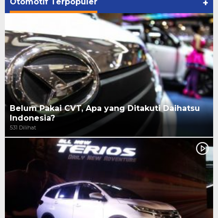
Otomotif Terpopuler
+
Belum Pakai CVT, Apa yang Ditakuti Daihatsu
Indonesia?
531 Dilihat