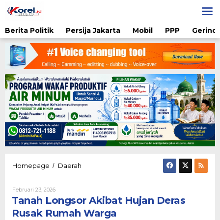
Lewati
ke
konten
Berita Politik
Persija Jakarta
Mobil
PPP
Gerindr
Tanah
Homepage
Daerah
/
Longsor
Akibat
Oleh
Februari 23, 2026
Hujan
Admin
Tanah Longsor Akibat Hujan Deras
Deras
Rusak
Rusak Rumah Warga
Rumah