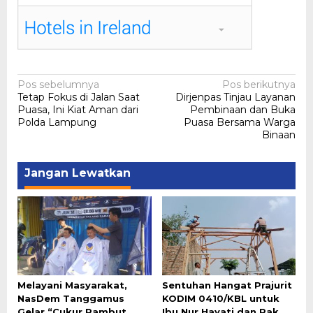
Navigasi
Pos sebelumnya
Pos berikutnya
Tetap Fokus di Jalan Saat
Dirjenpas Tinjau Layanan
pos
Puasa, Ini Kiat Aman dari
Pembinaan dan Buka
Polda Lampung
Puasa Bersama Warga
Binaan
Jangan Lewatkan
Melayani Masyarakat,
Sentuhan Hangat Prajurit
NasDem Tanggamus
KODIM 0410/KBL untuk
Gelar “Cukur Rambut
Ibu Nur Hayati dan Pak