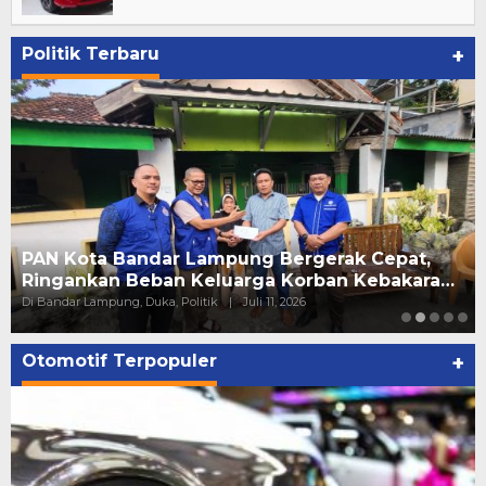
Politik Terbaru
+
PAN Kota Bandar Lampung Bergerak Cepat,
Ringankan Beban Keluarga Korban Kebakara…
Di Bandar Lampung, Duka, Politik
|
Juli 11, 2026
Otomotif Terpopuler
+