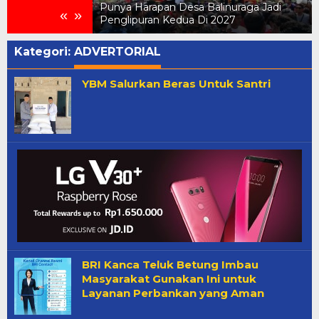
on Meriahkan
Punya Harapan Desa Balinuraga Jadi
«
»
raga
Penglipuran Kedua Di 2027
Kategori:
ADVERTORIAL
YBM Salurkan Beras Untuk Santri
BRI Kanca Teluk Betung Imbau
Masyarakat Gunakan Ini untuk
Layanan Perbankan yang Aman