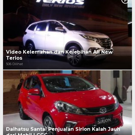
Video Kelemahan dan Kelebihan All New
Terios
506 Dilihat
Daihatsu Santai Penjualan Sirion Kalah Jauh