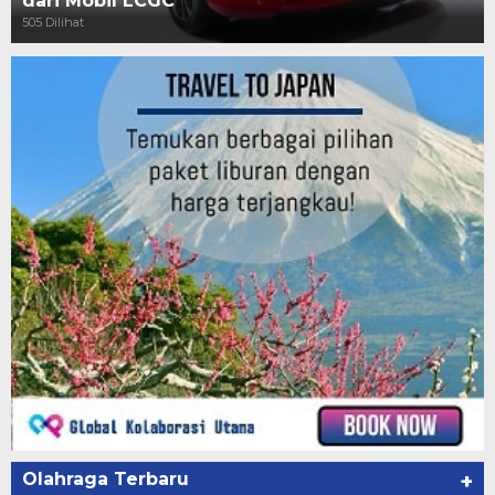
dari Mobil LCGC
505 Dilihat
Olahraga Terbaru
+