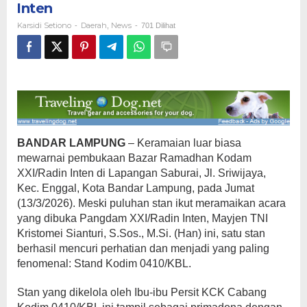
Inten
Kodam
XXI/Radin
Karsidi Setiono
Daerah
News
-
,
-
701 Dilihat
Inten
BANDAR LAMPUNG
– Keramaian luar biasa
mewarnai pembukaan Bazar Ramadhan Kodam
XXI/Radin Inten di Lapangan Saburai, Jl. Sriwijaya,
Kec. Enggal, Kota Bandar Lampung, pada Jumat
(13/3/2026). Meski puluhan stan ikut meramaikan acara
yang dibuka Pangdam XXI/Radin Inten, Mayjen TNI
Kristomei Sianturi, S.Sos., M.Si. (Han) ini, satu stan
berhasil mencuri perhatian dan menjadi yang paling
fenomenal: Stand Kodim 0410/KBL.
Stan yang dikelola oleh Ibu-ibu Persit KCK Cabang