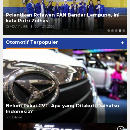
Pelantikan Relawan PAN Bandar Lampung, ini
kata Putri Zulhas
Di ADV, Politik
|
Juni 20, 2026
Otomotif Terpopuler
+
Belum Pakai CVT, Apa yang Ditakuti Daihatsu
Indonesia?
535 Dilihat