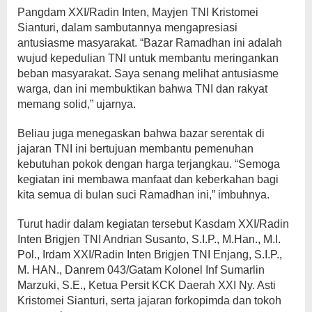
Pangdam XXI/Radin Inten, Mayjen TNI Kristomei
Sianturi, dalam sambutannya mengapresiasi
antusiasme masyarakat. “Bazar Ramadhan ini adalah
wujud kepedulian TNI untuk membantu meringankan
beban masyarakat. Saya senang melihat antusiasme
warga, dan ini membuktikan bahwa TNI dan rakyat
memang solid,” ujarnya.
Beliau juga menegaskan bahwa bazar serentak di
jajaran TNI ini bertujuan membantu pemenuhan
kebutuhan pokok dengan harga terjangkau. “Semoga
kegiatan ini membawa manfaat dan keberkahan bagi
kita semua di bulan suci Ramadhan ini,” imbuhnya.
Turut hadir dalam kegiatan tersebut Kasdam XXI/Radin
Inten Brigjen TNI Andrian Susanto, S.I.P., M.Han., M.I.
Pol., Irdam XXI/Radin Inten Brigjen TNI Enjang, S.I.P.,
M. HAN., Danrem 043/Gatam Kolonel Inf Sumarlin
Marzuki, S.E., Ketua Persit KCK Daerah XXI Ny. Asti
Kristomei Sianturi, serta jajaran forkopimda dan tokoh