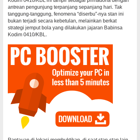
Kodim 0410/KBL ini tampil sebagai primadona dengan
antrean pengunjung terpanjang sepanjang hari. Tak
tanggung-tanggung, fenomena “diserbu”-nya stan ini
bukan terjadi secara kebetulan, melainkan berkat
strategi jemput bola yang dilakukan jajaran Babinsa
Kodim 0410/KBL.
Pantauan di lokasi membuktikan, di saat stan-stan lain