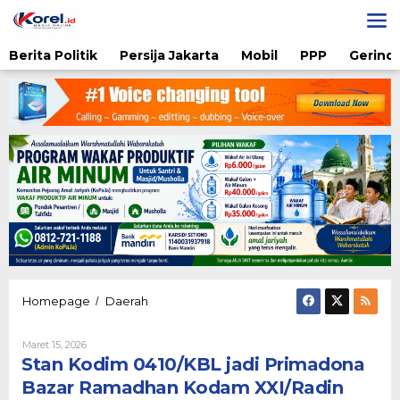
Lewati
ke
konten
Berita Politik
Persija Jakarta
Mobil
PPP
Gerindr
Stan
Homepage
Daerah
/
Kodim
0410/KBL
Oleh
Maret 15, 2026
jadi
Karsidi
Stan Kodim 0410/KBL jadi Primadona
Primadona
Setiono
Bazar
Bazar Ramadhan Kodam XXI/Radin
Ramadhan