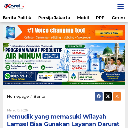
Lewati
ke
konten
Berita Politik
Persija Jakarta
Mobil
PPP
Gerindr
Pemudik
Homepage
Berita
/
yang
memasuki
Oleh
Maret 15, 2026
Wilayah
Admin
Pemudik yang memasuki Wilayah
Lamsel
Bisa
Lamsel Bisa Gunakan Layanan Darurat
Gunakan