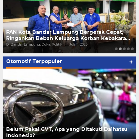
PAN Kota Bandar Lampung Bergerak Cepat,
Ringankan Beban Keluarga Korban Kebakara…
Di Bandar Lampung, Duka, Politik
|
Juli 11, 2026
Otomotif Terpopuler
+
Belum Pakai CVT, Apa yang Ditakuti Daihatsu
Indonesia?