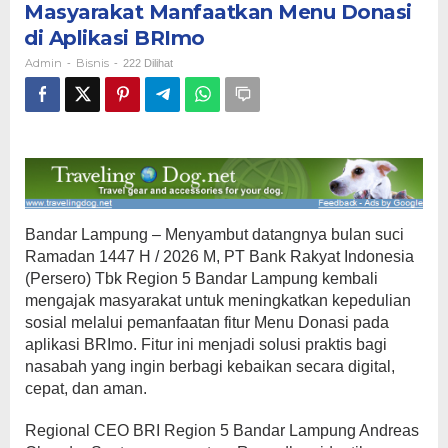
Masyarakat Manfaatkan Menu Donasi
Region
5
di Aplikasi BRImo
Bandar
Admin
Bisnis
-
-
222 Dilihat
Lampung
Ajak
Masyarakat
Manfaatkan
Menu
Donasi
di
Aplikasi
BRImo
Bandar Lampung – Menyambut datangnya bulan suci
Ramadan 1447 H / 2026 M, PT Bank Rakyat Indonesia
(Persero) Tbk Region 5 Bandar Lampung kembali
mengajak masyarakat untuk meningkatkan kepedulian
sosial melalui pemanfaatan fitur Menu Donasi pada
aplikasi BRImo. Fitur ini menjadi solusi praktis bagi
nasabah yang ingin berbagi kebaikan secara digital,
cepat, dan aman.
Regional CEO BRI Region 5 Bandar Lampung Andreas