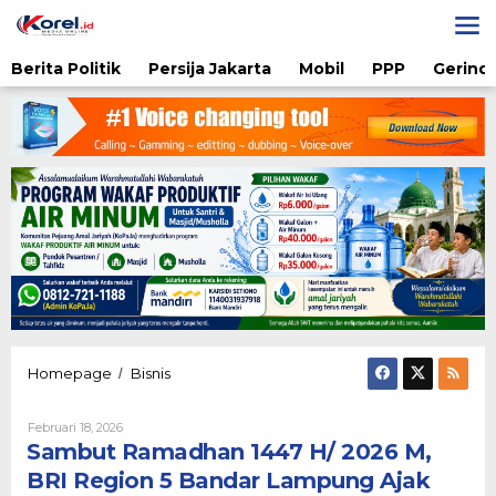
Lewati
ke
konten
Berita Politik
Persija Jakarta
Mobil
PPP
Gerindr
Sambut
Homepage
Bisnis
/
Ramadhan
1447
Oleh
Februari 18, 2026
H/
Admin
Sambut Ramadhan 1447 H/ 2026 M,
2026
M,
BRI Region 5 Bandar Lampung Ajak
BRI