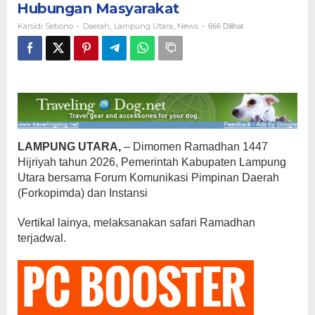
Hubungan Masyarakat
Pererat
Hubungan
Karsidi Setiono
Daerah
Lampung Utara
News
-
,
,
-
666 Dilihat
Masyarakat
LAMPUNG UTARA,
– Dimomen Ramadhan 1447
Hijriyah tahun 2026, Pemerintah Kabupaten Lampung
Utara bersama Forum Komunikasi Pimpinan Daerah
(Forkopimda) dan Instansi
Vertikal lainya, melaksanakan safari Ramadhan
terjadwal.