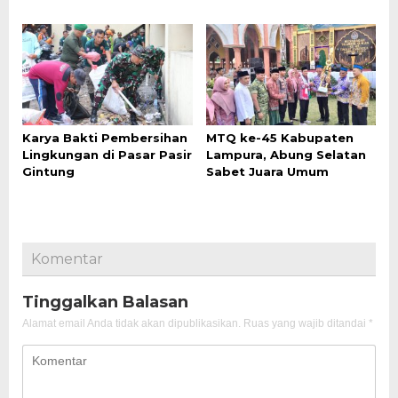
Karya Bakti Pembersihan
MTQ ke-45 Kabupaten
Lingkungan di Pasar Pasir
Lampura, Abung Selatan
Gintung
Sabet Juara Umum
Komentar
Tinggalkan Balasan
Alamat email Anda tidak akan dipublikasikan.
Ruas yang wajib ditandai
*