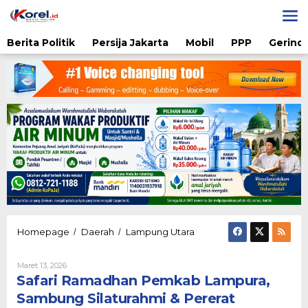
Lewati
ke
konten
Berita Politik
Persija Jakarta
Mobil
PPP
Gerindr
Safari
Homepage
Daerah
Lampung Utara
/
/
Ramadhan
Pemkab
Oleh
Maret 13, 2026
Lampura,
Karsidi
Safari Ramadhan Pemkab Lampura,
Sambung
Setiono
Silaturahmi
Sambung Silaturahmi & Pererat
&