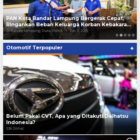
PAN Kota Bandar Lampung Bergerak Cepat,
Ringankan Beban Keluarga Korban Kebakara…
Di Bandar Lampung, Duka, Politik
|
Juli 11, 2026
Otomotif Terpopuler
+
Belum Pakai CVT, Apa yang Ditakuti Daihatsu
Indonesia?
536 Dilihat