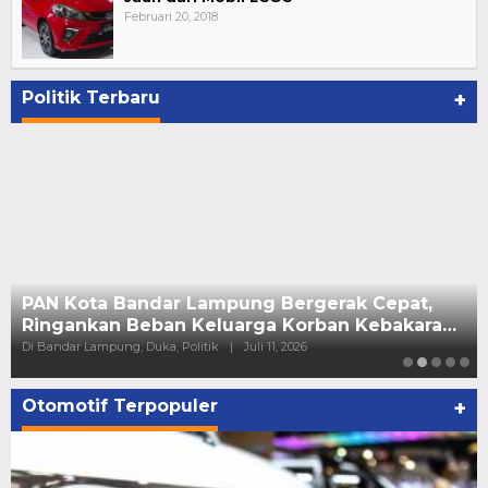
Februari 20, 2018
Politik Terbaru
+
PAN Kota Bandar Lampung Bergerak Cepat,
Ringankan Beban Keluarga Korban Kebakara…
Di Bandar Lampung, Duka, Politik
|
Juli 11, 2026
Otomotif Terpopuler
+