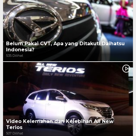
Belum Pakai CVT, Apa yang Ditakuti Daihatsu
Indonesia?
535 Dilihat
Video Kelemahan dan Kelebihan All New
Terios
507 Dilihat