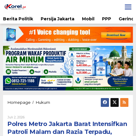
Lewati
ke
konten
Berita Politik
Persija Jakarta
Mobil
PPP
Gerindr
Polres
Homepage
Hukum
/
Metro
Jakarta
Oleh
Juli 2, 2026
Barat
Diqie
Polres Metro Jakarta Barat Intensifkan
Intensifkan
Shodiq
Patroli
Permono
Patroli Malam dan Razia Terpadu,
Malam