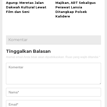
Agung: Meretas Jalan
Majikan, ART Sekaligus
Dakwah Kultural Lewat
Perawat Lansia
Film dan Seni
Ditangkap Polsek
Kalidere
Komentar
Tinggalkan Balasan
Alamat email Anda tidak akan dipublikasikan.
Ruas yang wajib ditandai
*