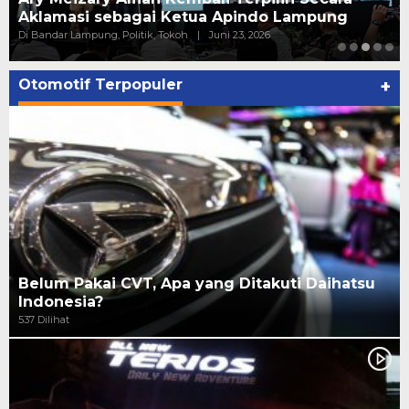
Aklamasi sebagai Ketua Apindo Lampung
Di Bandar Lampung, Politik, Tokoh
|
Juni 23, 2026
Otomotif Terpopuler
+
Belum Pakai CVT, Apa yang Ditakuti Daihatsu
Indonesia?
537 Dilihat