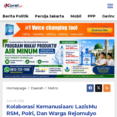
Lewati
ke
konten
Berita Politik
Persija Jakarta
Mobil
PPP
Gerindr
Kolaborasi
Homepage
Daerah
Metro
/
/
Kemanusiaan:
LazisMu
Oleh
Juni 25, 2026
RSM,
Diqie
Kolaborasi Kemanusiaan: LazisMu
Polri,
Shodiq
Dan
Permono
RSM, Polri, Dan Warga Rejomulyo
Warga