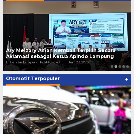
Pelantikan Relawan PAN Bandar Lampung, ini
kata Putri Zulhas
Di ADV, Politik
|
Juni 20, 2026
Otomotif Terpopuler
+