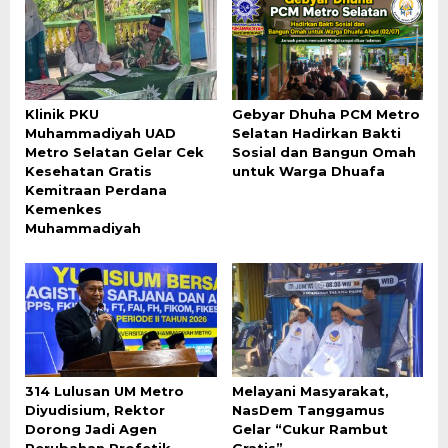
Klinik PKU
Gebyar Dhuha PCM Metro
Muhammadiyah UAD
Selatan Hadirkan Bakti
Metro Selatan Gelar Cek
Sosial dan Bangun Omah
Kesehatan Gratis
untuk Warga Dhuafa
Kemitraan Perdana
Kemenkes
Muhammadiyah
314 Lulusan UM Metro
Melayani Masyarakat,
Diyudisium, Rektor
NasDem Tanggamus
Dorong Jadi Agen
Gelar “Cukur Rambut
Perubahan Profetik
Gratis”