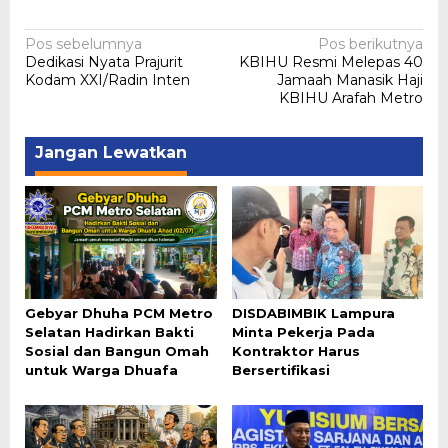
Navigasi
Pos sebelumnya
Pos berikutnya
Dedikasi Nyata Prajurit
KBIHU Resmi Melepas 40
pos
Kodam XXI/Radin Inten
Jamaah Manasik Haji
KBIHU Arafah Metro
Jangan Lewatkan
Gebyar Dhuha PCM Metro
DISDABIMBIK Lampura
Selatan Hadirkan Bakti
Minta Pekerja Pada
Sosial dan Bangun Omah
Kontraktor Harus
untuk Warga Dhuafa
Bersertifikasi