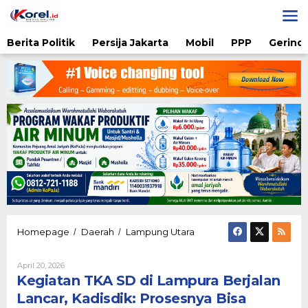
Lewati
ke
konten
Berita Politik
Persija Jakarta
Mobil
PPP
Gerindr
Kegiatan
Homepage
Daerah
Lampung Utara
/
/
TKA
SD
Oleh
April 20, 2026
di
Diqie
Kegiatan TKA SD di Lampura Berjalan
Lampura
Shodiq
Berjalan
Permono
Lancar, Kadisdik: Prosesnya Bisa
Lancar,