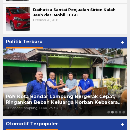
Daihatsu Santai Penjualan Sirion Kalah
Jauh dari Mobil LCGC
Februari 20, 2018
Politik Terbaru
+
PAN Kota Bandar Lampung Bergerak Cepat,
Ringankan Beban Keluarga Korban Kebakara…
Di Bandar Lampung, Duka, Politik
|
Juli 11, 2026
Otomotif Terpopuler
+