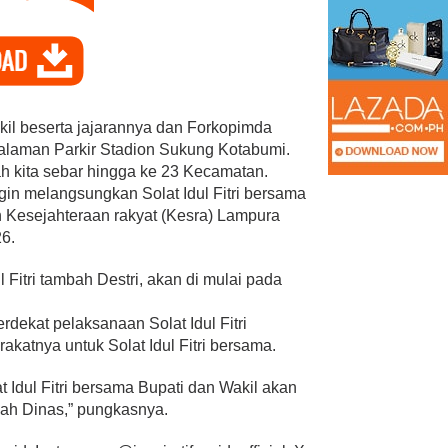
kil beserta jajarannya dan Forkopimda
 Halaman Parkir Stadion Sukung Kotabumi.
 kita sebar hingga ke 23 Kecamatan.
PAN Kota Bandar Lampung
in melangsungkan Solat Idul Fitri bersama
Bersaing Dalam
Bergerak Cepat, Ringankan
an Kesejahteraan rakyat (Kesra) Lampura
ihan Anggota BPD
Beban Keluarga Korban
26.
Kebakara…
Mei 23, 2026
Di Bandar Lampung, Duka, Politik
|
Juli 11, 2026
Fitri tambah Destri, akan di mulai pada
rdekat pelaksanaan Solat Idul Fitri
katnya untuk Solat Idul Fitri bersama.
t Idul Fitri bersama Bupati dan Wakil akan
h Dinas,” pungkasnya.