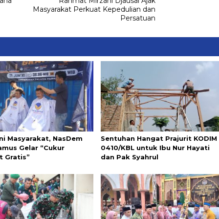
dana
Rahmat Mirzani Djausal Ajak
Masyarakat Perkuat Kepedulian dan
Persatuan
ni Masyarakat, NasDem
Sentuhan Hangat Prajurit KODIM
mus Gelar “Cukur
0410/KBL untuk Ibu Nur Hayati
 Gratis”
dan Pak Syahrul