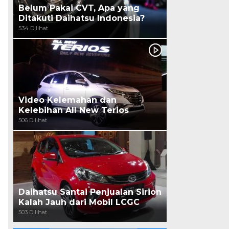
Belum Pakai CVT, Apa yang
Ditakuti Daihatsu Indonesia?
534 Dilihat
Video Kelemahan dan
Kelebihan All New Terios
506 Dilihat
Daihatsu Santai Penjualan Sirion
Kalah Jauh dari Mobil LCGC
503 Dilihat