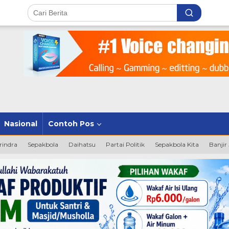
Nasional
Contoh Pos
rindra
Sepakbola
Daihatsu
Partai Politik
Sepakbola Kita
Banjir