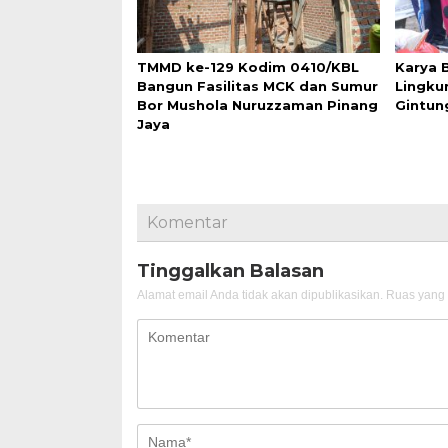
TMMD ke-129 Kodim 0410/KBL
Karya 
Bangun Fasilitas MCK dan Sumur
Lingku
Bor Mushola Nuruzzaman Pinang
Gintun
Jaya
Komentar
Tinggalkan Balasan
Alamat email Anda tidak akan dipublikasikan.
Ruas yang 