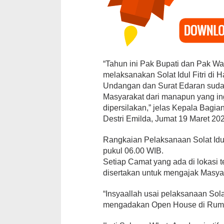
“Tahun ini Pak Bupati dan Pak Wa
melaksanakan Solat Idul Fitri di
Undangan dan Surat Edaran sudah
Masyarakat dari manapun yang ing
12 Kandidat 
dipersilakan,” jelas Kepala Bagi
Ajang Pemil
Destri Emilda, Jumat 19 Maret 20
Brekat
Di Daerah, Politik
|
Rangkaian Pelaksanaan Solat Idul 
pukul 06.00 WIB.
Setiap Camat yang ada di lokasi te
disertakan untuk mengajak Masyara
“Insyaallah usai pelaksanaan Sola
mengadakan Open House di Ruma