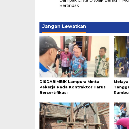
Dampak Cinta Ditolak Berakhir Pi
pos
Bertindak
Jangan Lewatkan
DISDABIMBIK Lampura Minta
Melaya
Pekerja Pada Kontraktor Harus
Tangga
Bersertifikasi
Rambut