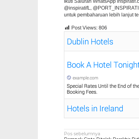
Ikuti Saluran WhatsApp Inspiratif.co
@inspiratifL, @PORT_INSPIRATIF,
untuk pembaharuan lebih lanjut te
Post Views:
806
Navigasi
Pos sebelumnya