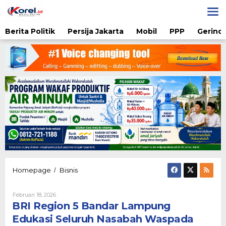
Lewati
ke
konten
Berita Politik
Persija Jakarta
Mobil
PPP
Gerindr
BRI
Homepage
Bisnis
/
Region
5
Oleh
Februari 18, 2026
Bandar
Admin
BRI Region 5 Bandar Lampung
Lampung
Edukasi
Edukasi Seluruh Nasabah Waspada
Seluruh