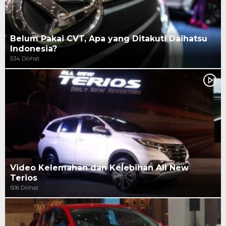
Belum Pakai CVT, Apa yang Ditakuti Daihatsu
Indonesia?
534 Dilihat
Video Kelemahan dan Kelebihan All New
Terios
506 Dilihat