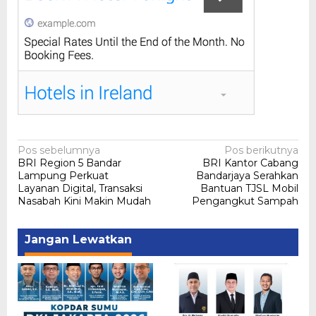
Navigasi
Pos sebelumnya
Pos berikutnya
BRI Region 5 Bandar
BRI Kantor Cabang
pos
Lampung Perkuat
Bandarjaya Serahkan
Layanan Digital, Transaksi
Bantuan TJSL Mobil
Nasabah Kini Makin Mudah
Pengangkut Sampah
Jangan Lewatkan