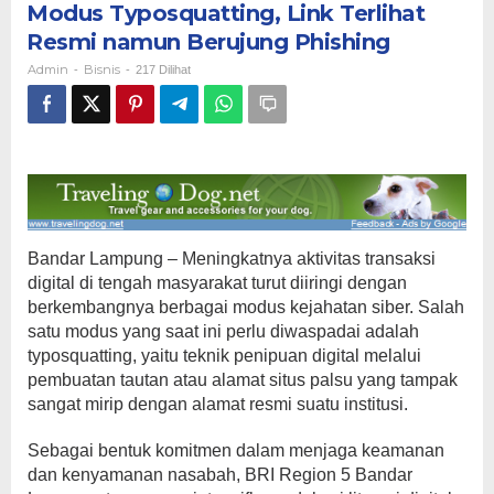
Modus Typosquatting, Link Terlihat
Nasabah
Waspada
Resmi namun Berujung Phishing
Modus
Admin
Bisnis
-
-
217 Dilihat
Typosquatting,
Link
Terlihat
Resmi
namun
Berujung
Phishing
Bandar Lampung – Meningkatnya aktivitas transaksi
digital di tengah masyarakat turut diiringi dengan
berkembangnya berbagai modus kejahatan siber. Salah
satu modus yang saat ini perlu diwaspadai adalah
typosquatting, yaitu teknik penipuan digital melalui
pembuatan tautan atau alamat situs palsu yang tampak
sangat mirip dengan alamat resmi suatu institusi.
Sebagai bentuk komitmen dalam menjaga keamanan
dan kenyamanan nasabah, BRI Region 5 Bandar