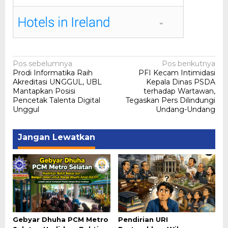
Navigasi
Pos sebelumnya
Pos berikutnya
Prodi Informatika Raih
PFI Kecam Intimidasi
pos
Akreditasi UNGGUL, UBL
Kepala Dinas PSDA
Mantapkan Posisi
terhadap Wartawan,
Pencetak Talenta Digital
Tegaskan Pers Dilindungi
Unggul
Undang-Undang
Jangan Lewatkan
Gebyar Dhuha PCM Metro
Pendirian URI