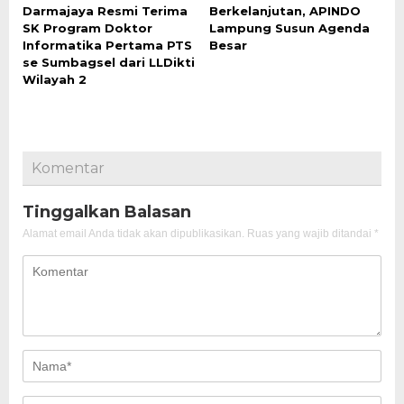
Darmajaya Resmi Terima
Berkelanjutan, APINDO
SK Program Doktor
Lampung Susun Agenda
Informatika Pertama PTS
Besar
se Sumbagsel dari LLDikti
Wilayah 2
Komentar
Tinggalkan Balasan
Alamat email Anda tidak akan dipublikasikan.
Ruas yang wajib ditandai
*