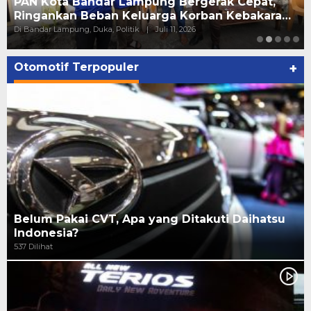
PAN Kota Bandar Lampung Bergerak Cepat,
Ringankan Beban Keluarga Korban Kebakara…
Di Bandar Lampung, Duka, Politik
|
Juli 11, 2026
Otomotif Terpopuler
+
Belum Pakai CVT, Apa yang Ditakuti Daihatsu
Indonesia?
537 Dilihat