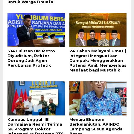
untuk Warga Dhuafa
314 Lulusan UM Metro
24 Tahun Melayani Umat |
Diyudisium, Rektor
Integrasi Menguatkan
Dorong Jadi Agen
Dampak: Menggerakkan
Perubahan Profetik
Potensi Amil, Memperluas
Manfaat bagi Mustahik
Kampus Unggul IIB
Menuju Ekonomi
Darmajaya Resmi Terima
Berkelanjutan, APINDO
SK Program Doktor
Lampung Susun Agenda
Informatika Pertama PTS
Besar