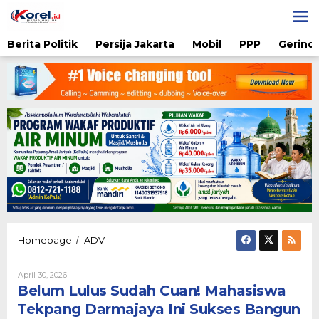
Lewati
ke
konten
Berita Politik
Persija Jakarta
Mobil
PPP
Gerindr
Belum
Homepage
ADV
/
Lulus
Sudah
Oleh
April 30, 2026
Cuan!
Diqie
Belum Lulus Sudah Cuan! Mahasiswa
Mahasiswa
Shodiq
Tekpang
Permono
Tekpang Darmajaya Ini Sukses Bangun
Darmajaya