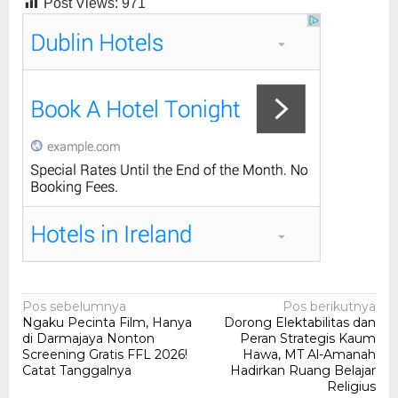
Post Views:
971
Navigasi
Pos sebelumnya
Pos berikutnya
Ngaku Pecinta Film, Hanya
Dorong Elektabilitas dan
pos
di Darmajaya Nonton
Peran Strategis Kaum
Screening Gratis FFL 2026!
Hawa, MT Al-Amanah
Catat Tanggalnya
Hadirkan Ruang Belajar
Religius