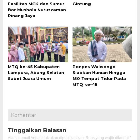
Fasilitas MCK dan Sumur
Gintung
Bor Mushola Nuruzzaman
Pinang Jaya
MTQ ke-45 Kabupaten
Ponpes Walisongo
Lampura, Abung Selatan
Siapkan Hunian Hingga
Sabet Juara Umum
150 Tempat Tidur Pada
MTQ ke-45
Komentar
Tinggalkan Balasan
Alamat email Anda tidak akan dipublikasikan.
Ruas yang wajib ditandai
*