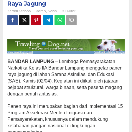
Raya Jagung
Panen
Raya
Karsidi Setiono
Daerah
News
-
,
-
971 Dilihat
Jagung
BANDAR LAMPUNG
– Lembaga Pemasyarakatan
Narkotika Kelas IIA Bandar Lampung menggelar panen
raya jagung di lahan Sarana Asimilasi dan Edukasi
(SAE), Kamis (02/04). Kegiatan ini diikuti oleh jajaran
pejabat struktural, warga binaan, serta peserta magang
dengan penuh antusias.
Panen raya ini merupakan bagian dari implementasi 15
Program Akselerasi Menteri Imigrasi dan
Pemasyarakatan, khususnya dalam mendukung
ketahanan pangan nasional di lingkungan