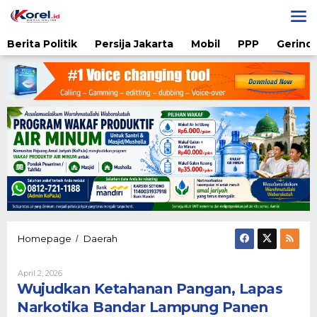
Lewati
ke
konten
Berita Politik
Persija Jakarta
Mobil
PPP
Gerindr
Wujudkan
Homepage
Daerah
/
Ketahanan
Pangan,
Oleh
April 2, 2026
Lapas
Karsidi
Wujudkan Ketahanan Pangan, Lapas
Narkotika
Setiono
Bandar
Narkotika Bandar Lampung Panen
Lampung