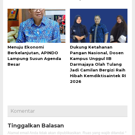
Menuju Ekonomi
Dukung Ketahanan
Berkelanjutan, APINDO
Pangan Nasional, Dosen
Lampung Susun Agenda
Kampus Unggul IIB
Besar
Darmajaya Olah Tulang
Jadi Camilan Bergizi Raih
Hibah Kemdiktisaintek RI
2026
Komentar
Tinggalkan Balasan
Alamat email Anda tidak akan dipublikasikan.
Ruas yang wajib ditandai
*