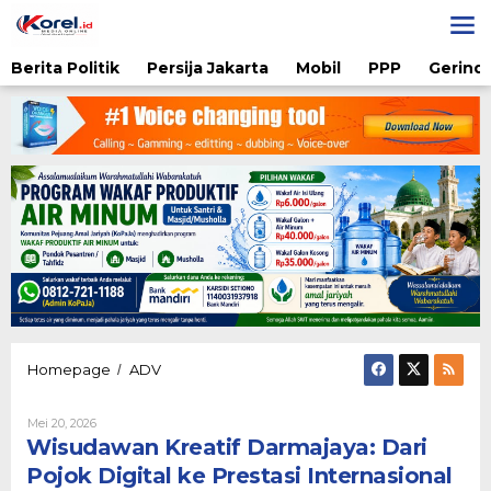
Lewati
ke
konten
Berita Politik
Persija Jakarta
Mobil
PPP
Gerindr
Wisudawan
Homepage
ADV
/
Kreatif
Darmajaya:
Oleh
Mei 20, 2026
Dari
Diqie
Wisudawan Kreatif Darmajaya: Dari
Pojok
Shodiq
Digital
Permono
Pojok Digital ke Prestasi Internasional
ke