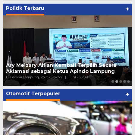
Politik Terbaru
+
Ary Meizary Alfian Kembali Terpilih Secara
Aklamasi sebagai Ketua Apindo Lampung
Di Bandar Lampung, Politik, Tokoh
|
Juni 23, 2026
Otomotif Terpopuler
+