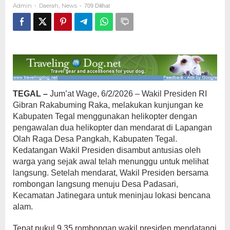
Admin
Daerah
News
-
,
-
709 Dilihat
di
Desa
Padasari
TEGAL –
Jum’at Wage, 6/2/2026 – Wakil Presiden RI
Gibran Rakabuming Raka, melakukan kunjungan ke
Kabupaten Tegal menggunakan helikopter dengan
pengawalan dua helikopter dan mendarat di Lapangan
Olah Raga Desa Pangkah, Kabupaten Tegal.
Kedatangan Wakil Presiden disambut antusias oleh
warga yang sejak awal telah menunggu untuk melihat
langsung. Setelah mendarat, Wakil Presiden bersama
rombongan langsung menuju Desa Padasari,
Kecamatan Jatinegara untuk meninjau lokasi bencana
alam.
Tepat pukul 9.35 rombongan wakil presiden mendatangi