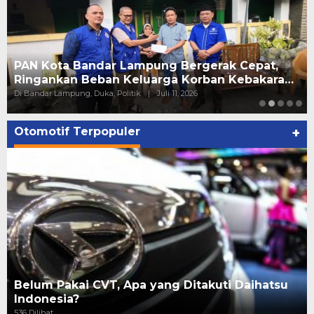
PAN Kota Bandar Lampung Bergerak Cepat,
Ringankan Beban Keluarga Korban Kebakara…
Di Bandar Lampung, Duka, Politik
|
Juli 11, 2026
Otomotif Terpopuler
+
Belum Pakai CVT, Apa yang Ditakuti Daihatsu
Indonesia?
536 Dilihat