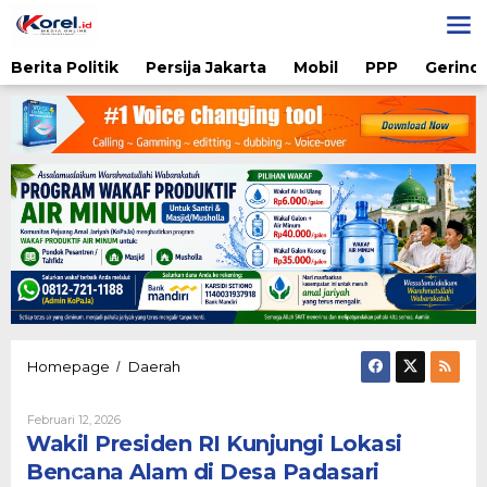
Lewati
ke
konten
Berita Politik
Persija Jakarta
Mobil
PPP
Gerindr
Wakil
Homepage
Daerah
/
Presiden
RI
Oleh
Februari 12, 2026
Kunjungi
Admin
Wakil Presiden RI Kunjungi Lokasi
Lokasi
Bencana
Bencana Alam di Desa Padasari
Alam