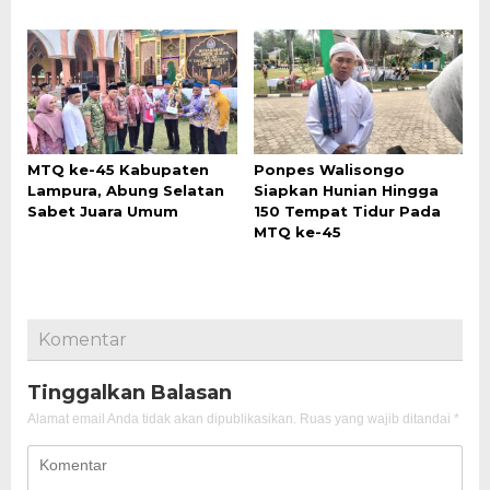
MTQ ke-45 Kabupaten
Ponpes Walisongo
Lampura, Abung Selatan
Siapkan Hunian Hingga
Sabet Juara Umum
150 Tempat Tidur Pada
MTQ ke-45
Komentar
Tinggalkan Balasan
Alamat email Anda tidak akan dipublikasikan.
Ruas yang wajib ditandai
*