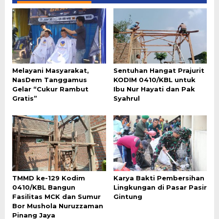
Melayani Masyarakat,
Sentuhan Hangat Prajurit
NasDem Tanggamus
KODIM 0410/KBL untuk
Gelar “Cukur Rambut
Ibu Nur Hayati dan Pak
Gratis”
Syahrul
TMMD ke-129 Kodim
Karya Bakti Pembersihan
0410/KBL Bangun
Lingkungan di Pasar Pasir
Fasilitas MCK dan Sumur
Gintung
Bor Mushola Nuruzzaman
Pinang Jaya