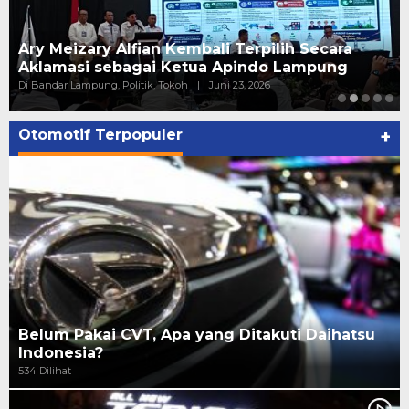
Ary Meizary Alfian Kembali Terpilih Secara
Aklamasi sebagai Ketua Apindo Lampung
Di Bandar Lampung, Politik, Tokoh
|
Juni 23, 2026
Otomotif Terpopuler
+
Belum Pakai CVT, Apa yang Ditakuti Daihatsu
Indonesia?
534 Dilihat