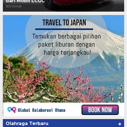
dari Mobil LCGC
505 Dilihat
Olahraga Terbaru
+