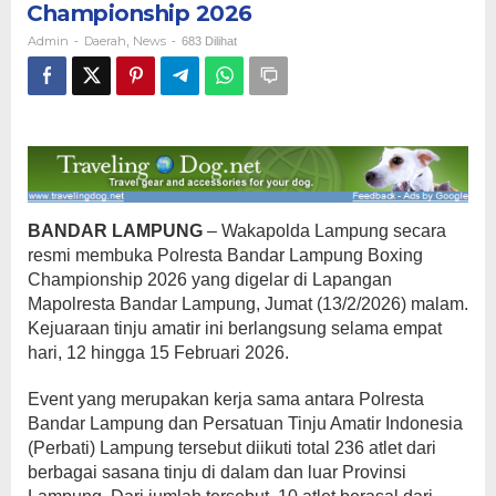
Championship 2026
Boxing
Championship
Admin
Daerah
News
-
,
-
683 Dilihat
2026
BANDAR LAMPUNG
– Wakapolda Lampung secara
resmi membuka Polresta Bandar Lampung Boxing
Championship 2026 yang digelar di Lapangan
Mapolresta Bandar Lampung, Jumat (13/2/2026) malam.
Kejuaraan tinju amatir ini berlangsung selama empat
hari, 12 hingga 15 Februari 2026.
Event yang merupakan kerja sama antara Polresta
Bandar Lampung dan Persatuan Tinju Amatir Indonesia
(Perbati) Lampung tersebut diikuti total 236 atlet dari
berbagai sasana tinju di dalam dan luar Provinsi