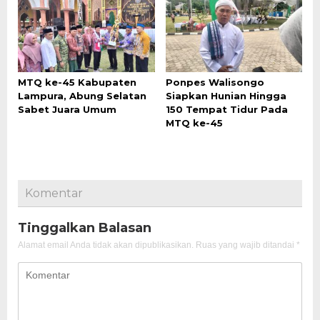
MTQ ke-45 Kabupaten
Ponpes Walisongo
Lampura, Abung Selatan
Siapkan Hunian Hingga
Sabet Juara Umum
150 Tempat Tidur Pada
MTQ ke-45
Komentar
Tinggalkan Balasan
Alamat email Anda tidak akan dipublikasikan.
Ruas yang wajib ditandai
*