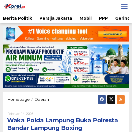
Lewati
ke
konten
Berita Politik
Persija Jakarta
Mobil
PPP
Gerindr
Waka
Homepage
Daerah
/
Polda
Lampung
Oleh
Februari 14, 2026
Buka
Admin
Waka Polda Lampung Buka Polresta
Polresta
Bandar
Bandar Lampung Boxing
Lampung