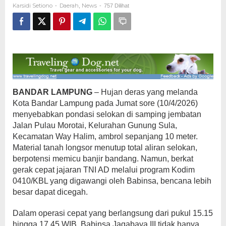
Karsidi Setiono
Daerah
News
-
,
-
757 Dilihat
Bandang
BANDAR LAMPUNG
– Hujan deras yang melanda
Kota Bandar Lampung pada Jumat sore (10/4/2026)
menyebabkan pondasi selokan di samping jembatan
Jalan Pulau Morotai, Kelurahan Gunung Sula,
Kecamatan Way Halim, ambrol sepanjang 10 meter.
Material tanah longsor menutup total aliran selokan,
berpotensi memicu banjir bandang. Namun, berkat
gerak cepat jajaran TNI AD melalui program Kodim
0410/KBL yang digawangi oleh Babinsa, bencana lebih
besar dapat dicegah.
Dalam operasi cepat yang berlangsung dari pukul 15.15
hingga 17.45 WIB, Babinsa Jagabaya III tidak hanya