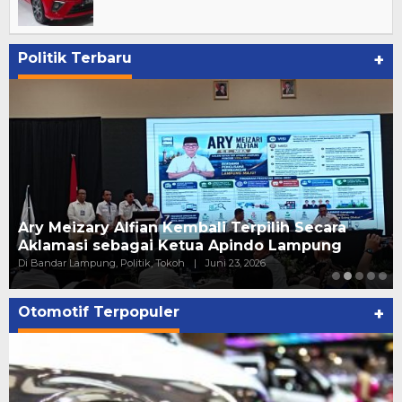
Politik Terbaru
+
Pelantikan Relawan PAN Bandar Lampung, ini
kata Putri Zulhas
Di ADV, Politik
|
Juni 20, 2026
Otomotif Terpopuler
+