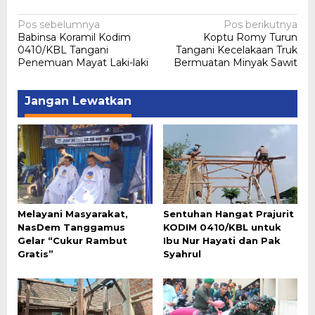
Navigasi
Pos sebelumnya
Pos berikutnya
Babinsa Koramil Kodim
Koptu Romy Turun
pos
0410/KBL Tangani
Tangani Kecelakaan Truk
Penemuan Mayat Laki-laki
Bermuatan Minyak Sawit
Jangan Lewatkan
Melayani Masyarakat,
Sentuhan Hangat Prajurit
NasDem Tanggamus
KODIM 0410/KBL untuk
Gelar “Cukur Rambut
Ibu Nur Hayati dan Pak
Gratis”
Syahrul