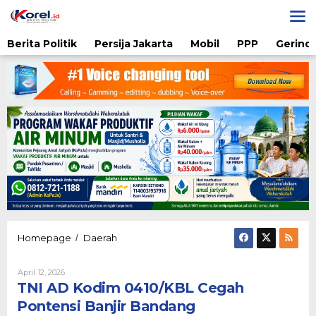
Lewati
ke
konten
Berita Politik
Persija Jakarta
Mobil
PPP
Gerindr
TNI
Homepage
Daerah
/
AD
Kodim
Oleh
April 12, 2026
0410/KBL
Karsidi
TNI AD Kodim 0410/KBL Cegah
Cegah
Setiono
Pontensi
Pontensi Banjir Bandang
Banjir