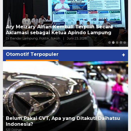
Ary Meizary Alfian Kembali Terpilih Secara
Aklamasi sebagai Ketua Apindo Lampung
Di Bandar Lampung, Politik, Tokoh
|
Juni 23, 2026
Otomotif Terpopuler
+
Belum Pakai CVT, Apa yang Ditakuti Daihatsu
Indonesia?
531 Dilihat