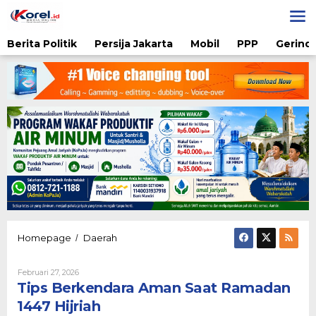
Lewati
ke
konten
Berita Politik
Persija Jakarta
Mobil
PPP
Gerindr
Tips
Homepage
Daerah
/
Berkendara
Aman
Oleh
Februari 27, 2026
Saat
Admin
Tips Berkendara Aman Saat Ramadan
Ramadan
1447
1447 Hijriah
Hijriah