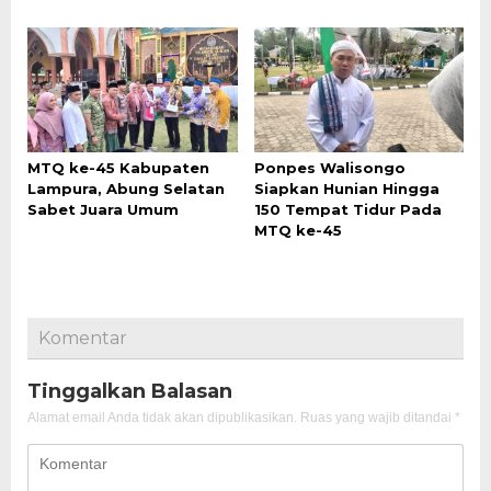
MTQ ke-45 Kabupaten
Ponpes Walisongo
Lampura, Abung Selatan
Siapkan Hunian Hingga
Sabet Juara Umum
150 Tempat Tidur Pada
MTQ ke-45
Komentar
Tinggalkan Balasan
Alamat email Anda tidak akan dipublikasikan.
Ruas yang wajib ditandai
*