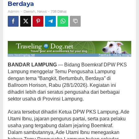
Berdaya
Bertumbuh,
Berdaya
Admin
Daerah
News
-
,
-
738 Dilihat
BANDAR LAMPUNG
— Bidang Boemkraf DPW PKS
Lampung menggelar Temu Pengusaha Lampung
dengan tema “Bangkit, Bertumbuh, Berdaya” di
Ballroom Horison, Rabu (28/1/2026). Kegiatan ini
dihadiri lebih dari seratus pengusaha dari berbagai
sektor usaha di Provinsi Lampung.
Acara tersebut dihadiri Ketua DPW PKS Lampung, Ade
Utami Ibnu, jajaran pengurus partai, serta para pelaku
usaha yang tergabung dalam jejaring Boemkraf.
Dalam sambutannya, Ade Utami Ibnu menegaskan