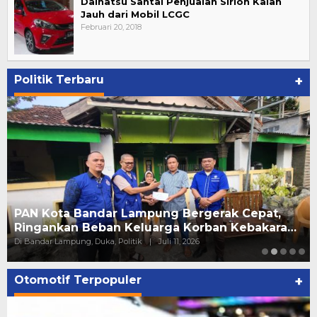
Daihatsu Santai Penjualan Sirion Kalah
Jauh dari Mobil LCGC
Februari 20, 2018
Politik Terbaru
+
PAN Kota Bandar Lampung Bergerak Cepat,
Ringankan Beban Keluarga Korban Kebakara…
Di Bandar Lampung, Duka, Politik
|
Juli 11, 2026
Otomotif Terpopuler
+