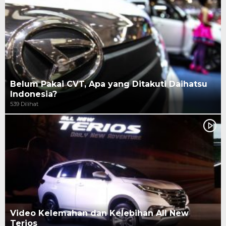
Belum Pakai CVT, Apa yang Ditakuti Daihatsu
Indonesia?
539 Dilihat
Video Kelemahan dan Kelebihan All New
Terios