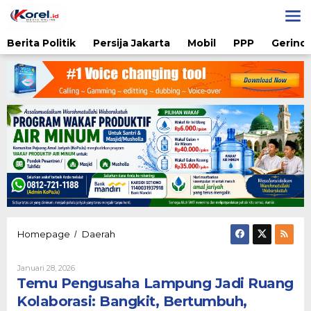
Lewati
ke
konten
Berita Politik
Persija Jakarta
Mobil
PPP
Gerindr
Temu
Homepage
Daerah
/
Pengusaha
Lampung
Oleh
Januari 28, 2026
Jadi
Admin
Temu Pengusaha Lampung Jadi Ruang
Ruang
Kolaborasi:
Kolaborasi: Bangkit, Bertumbuh,
Bangkit,