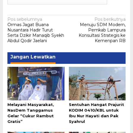
Navigasi
Pos sebelumnya
Pos berikutnya
Ormas Jagat Buana
Menuju SDM Modern,
pos
Nusantara Hadir Turut
Pemkab Lampura
Serta Dzikir Manaqib Syekh
Konsultasi Strategis ke
Abdul Qodir Jaelani
Kemenpan RB
Jangan Lewatkan
Melayani Masyarakat,
Sentuhan Hangat Prajurit
NasDem Tanggamus
KODIM 0410/KBL untuk
Gelar “Cukur Rambut
Ibu Nur Hayati dan Pak
Gratis”
Syahrul