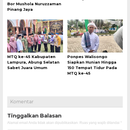
Bor Mushola Nuruzzaman
Pinang Jaya
MTQ ke-45 Kabupaten
Ponpes Walisongo
Lampura, Abung Selatan
Siapkan Hunian Hingga
Sabet Juara Umum
150 Tempat Tidur Pada
MTQ ke-45
Komentar
Tinggalkan Balasan
Alamat email Anda tidak akan dipublikasikan.
Ruas yang wajib ditandai
*