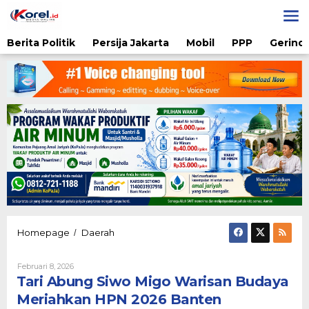
Lewati
ke
konten
Berita Politik
Persija Jakarta
Mobil
PPP
Gerindr
Tari
Homepage
Daerah
/
Abung
Siwo
Oleh
Februari 8, 2026
Migo
Admin
Tari Abung Siwo Migo Warisan Budaya
Warisan
Budaya
Meriahkan HPN 2026 Banten
Meriahkan