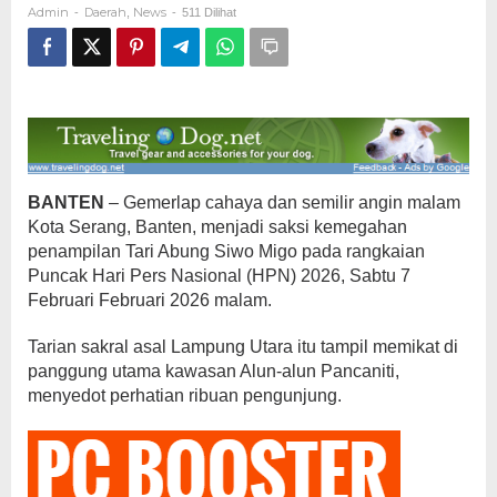
Admin
Daerah
News
-
,
-
511 Dilihat
HPN
2026
Banten
BANTEN
– Gemerlap cahaya dan semilir angin malam
Kota Serang, Banten, menjadi saksi kemegahan
penampilan Tari Abung Siwo Migo pada rangkaian
Puncak Hari Pers Nasional (HPN) 2026, Sabtu 7
Februari Februari 2026 malam.
Tarian sakral asal Lampung Utara itu tampil memikat di
panggung utama kawasan Alun-alun Pancaniti,
menyedot perhatian ribuan pengunjung.