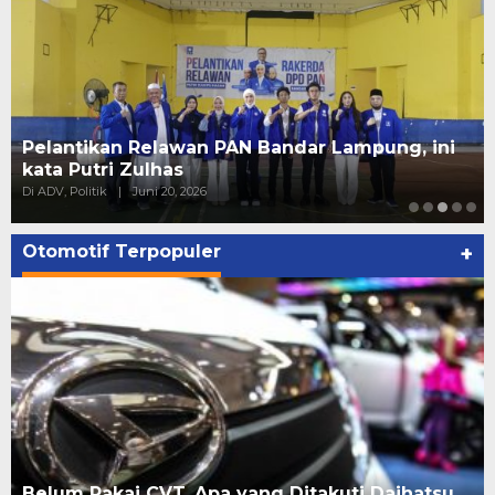
Pelantikan Relawan PAN Bandar Lampung, ini
kata Putri Zulhas
Di ADV, Politik
|
Juni 20, 2026
Otomotif Terpopuler
+
Belum Pakai CVT, Apa yang Ditakuti Daihatsu