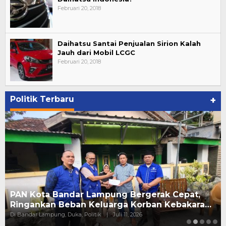
Februari 20, 2018
Daihatsu Santai Penjualan Sirion Kalah
Jauh dari Mobil LCGC
Februari 20, 2018
Politik Terbaru
+
PAN Kota Bandar Lampung Bergerak Cepat,
Ringankan Beban Keluarga Korban Kebakara…
Di Bandar Lampung, Duka, Politik
|
Juli 11, 2026