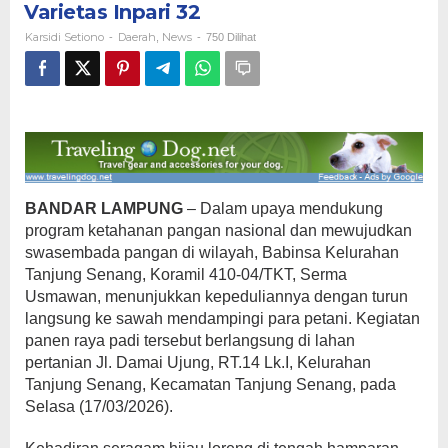
Varietas Inpari 32
Raya
Padi
Karsidi Setiono
Daerah
News
-
,
-
750 Dilihat
Varietas
Inpari
32
BANDAR LAMPUNG
– Dalam upaya mendukung
program ketahanan pangan nasional dan mewujudkan
swasembada pangan di wilayah, Babinsa Kelurahan
Tanjung Senang, Koramil 410-04/TKT, Serma
Usmawan, menunjukkan kepeduliannya dengan turun
langsung ke sawah mendampingi para petani. Kegiatan
panen raya padi tersebut berlangsung di lahan
pertanian Jl. Damai Ujung, RT.14 Lk.I, Kelurahan
Tanjung Senang, Kecamatan Tanjung Senang, pada
Selasa (17/03/2026).