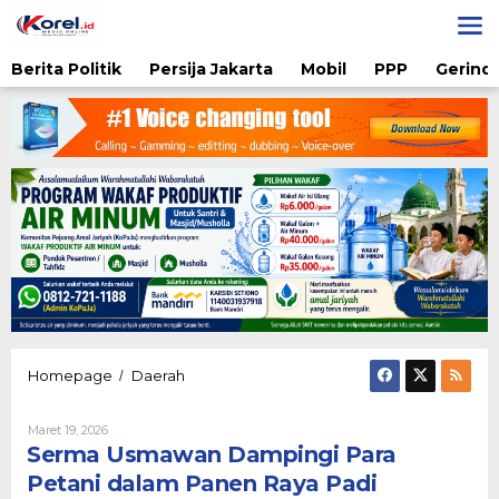
Lewati
ke
konten
Berita Politik
Persija Jakarta
Mobil
PPP
Gerindr
Serma
Homepage
Daerah
/
Usmawan
Dampingi
Oleh
Maret 19, 2026
Para
Karsidi
Serma Usmawan Dampingi Para
Petani
Setiono
dalam
Petani dalam Panen Raya Padi
Panen