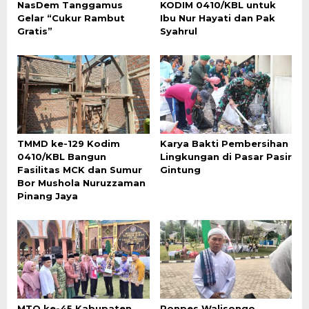
NasDem Tanggamus
KODIM 0410/KBL untuk
Gelar “Cukur Rambut
Ibu Nur Hayati dan Pak
Gratis”
Syahrul
TMMD ke-129 Kodim
Karya Bakti Pembersihan
0410/KBL Bangun
Lingkungan di Pasar Pasir
Fasilitas MCK dan Sumur
Gintung
Bor Mushola Nuruzzaman
Pinang Jaya
MTQ ke-45 Kabupaten
Ponpes Walisongo