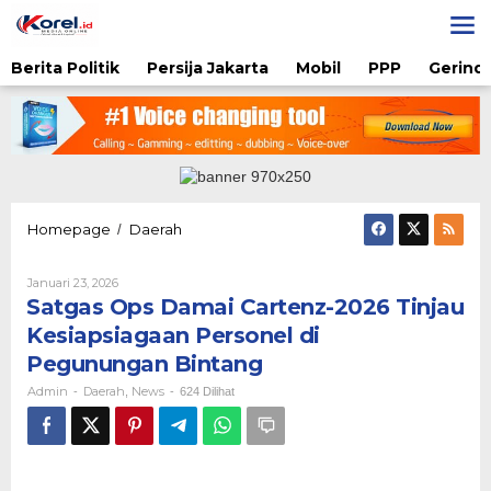
Lewati
ke
konten
Berita Politik
Persija Jakarta
Mobil
PPP
Gerindr
Satgas
Homepage
Daerah
/
Ops
Damai
Oleh
Januari 23, 2026
Cartenz-
Admin
Satgas Ops Damai Cartenz-2026 Tinjau
2026
Tinjau
Kesiapsiagaan Personel di
Kesiapsiagaan
Pegunungan Bintang
Personel
di
Admin
Daerah
News
-
,
-
624 Dilihat
Pegunungan
Bintang