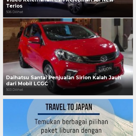
Terios
506 Dilihat
Daihatsu Santai Penjualan Sirion Kalah Jauh
dari Mobil LCGC
503 Dilihat