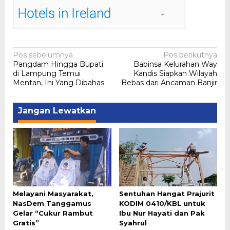
Navigasi
Pos sebelumnya
Pos berikutnya
Pangdam Hingga Bupati
Babinsa Kelurahan Way
pos
di Lampung Temui
Kandis Siapkan Wilayah
Mentan, Ini Yang Dibahas
Bebas dari Ancaman Banjir
Jangan Lewatkan
Melayani Masyarakat,
Sentuhan Hangat Prajurit
NasDem Tanggamus
KODIM 0410/KBL untuk
Gelar “Cukur Rambut
Ibu Nur Hayati dan Pak
Gratis”
Syahrul