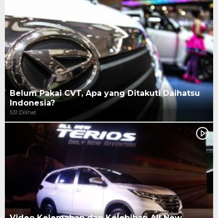
Belum Pakai CVT, Apa yang Ditakuti Daihatsu
Indonesia?
531 Dilihat
Video Kelemahan dan Kelebihan All New