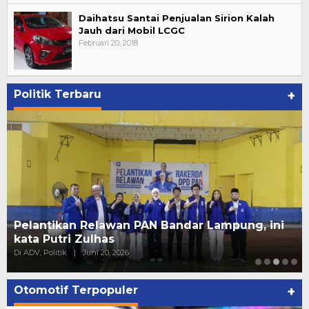
Daihatsu Santai Penjualan Sirion Kalah
Jauh dari Mobil LCGC
Februari 20, 2018
Politik Terbaru
+
15 PK Golkar Tanggamus Resmi Surati DPP,
Tolak Pemberhentian oleh Plt.
Di Daerah, Lampung, Politik
|
Juni 10, 2026
Otomotif Terpopuler
+