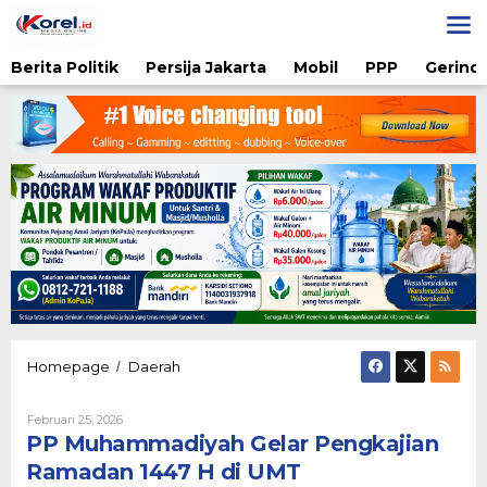
Lewati
ke
konten
Berita Politik
Persija Jakarta
Mobil
PPP
Gerindr
PP
Homepage
Daerah
/
Muhammadiyah
Gelar
Oleh
Februari 25, 2026
Pengkajian
Admin
PP Muhammadiyah Gelar Pengkajian
Ramadan
1447
Ramadan 1447 H di UMT
H