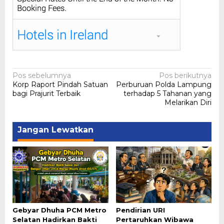
Navigasi
Pos sebelumnya
Pos berikutnya
Korp Raport Pindah Satuan
Perburuan Polda Lampung
pos
bagi Prajurit Terbaik
terhadap 5 Tahanan yang
Melarikan Diri
Jangan Lewatkan
Gebyar Dhuha PCM Metro
Pendirian URI
Selatan Hadirkan Bakti
Pertaruhkan Wibawa