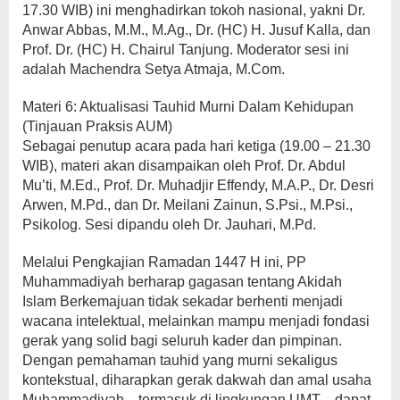
17.30 WIB) ini menghadirkan tokoh nasional, yakni Dr.
Anwar Abbas, M.M., M.Ag., Dr. (HC) H. Jusuf Kalla, dan
Prof. Dr. (HC) H. Chairul Tanjung. Moderator sesi ini
adalah Machendra Setya Atmaja, M.Com.
Materi 6: Aktualisasi Tauhid Murni Dalam Kehidupan
(Tinjauan Praksis AUM)
Sebagai penutup acara pada hari ketiga (19.00 – 21.30
WIB), materi akan disampaikan oleh Prof. Dr. Abdul
Mu’ti, M.Ed., Prof. Dr. Muhadjir Effendy, M.A.P., Dr. Desri
Arwen, M.Pd., dan Dr. Meilani Zainun, S.Psi., M.Psi.,
Psikolog. Sesi dipandu oleh Dr. Jauhari, M.Pd.
Melalui Pengkajian Ramadan 1447 H ini, PP
Muhammadiyah berharap gagasan tentang Akidah
Islam Berkemajuan tidak sekadar berhenti menjadi
wacana intelektual, melainkan mampu menjadi fondasi
gerak yang solid bagi seluruh kader dan pimpinan.
Dengan pemahaman tauhid yang murni sekaligus
kontekstual, diharapkan gerak dakwah dan amal usaha
Muhammadiyah—termasuk di lingkungan UMT—dapat