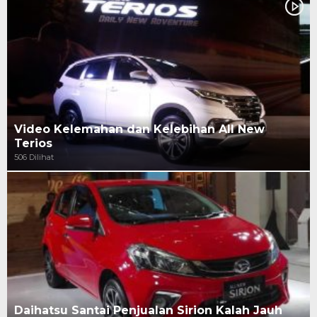
Video Kelemahan dan Kelebihan All New
Terios
506 Dilihat
Daihatsu Santai Penjualan Sirion Kalah Jauh