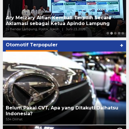
Ary Meizary Alfian Kembali Terpilih Secara
Aklamasi sebagai Ketua Apindo Lampung
Di Bandar Lampung, Politik, Tokoh
|
Juni 23, 2026
Otomotif Terpopuler
+
Belum Pakai CVT, Apa yang Ditakuti Daihatsu
Indonesia?
534 Dilihat