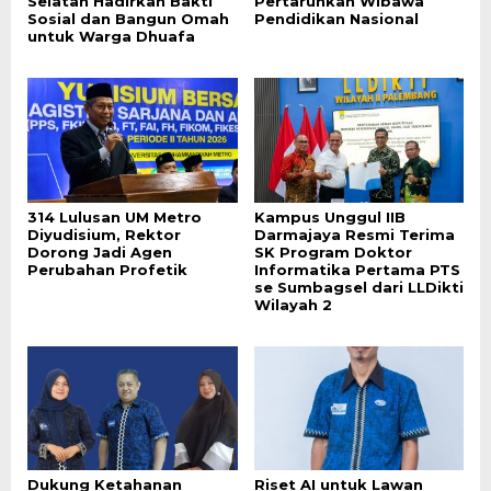
Selatan Hadirkan Bakti
Pertaruhkan Wibawa
Sosial dan Bangun Omah
Pendidikan Nasional
untuk Warga Dhuafa
314 Lulusan UM Metro
Kampus Unggul IIB
Diyudisium, Rektor
Darmajaya Resmi Terima
Dorong Jadi Agen
SK Program Doktor
Perubahan Profetik
Informatika Pertama PTS
se Sumbagsel dari LLDikti
Wilayah 2
Dukung Ketahanan
Riset AI untuk Lawan