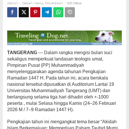
Admin
Daerah
News
Pendidikan
-
,
,
-
830 Dilihat
di
UMT
TANGERANG
— Dalam rangka mengisi bulan suci
sekaligus memperkuat landasan teologis umat,
Pimpinan Pusat (PP) Muhammadiyah
menyelenggarakan agenda tahunan Pengkajian
Ramadan 1447 H. Pada tahun ini, acara berskala
nasional tersebut dipusatkan di Auditorium Lantai 19
Universitas Muhammadiyah Tangerang (UMT) dan
berlangsung selama tiga hari dihadiri oleh +-1000
peserta , mulai Selasa hingga Kamis (24–26 Februari
2026 M / 7–9 Ramadan 1447 H).
Pengkajian tahun ini mengangkat tema besar “Akidah
Islam Berkemajuan: Memperluas Paham Tauhid Murni