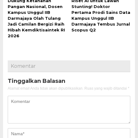
Dukung Ketahanan
Riset AI untuk Lawan
Pangan Nasional, Dosen
Stunting! Doktor
Kampus Unggul IIB
Pertama Prodi Sains Data
Darmajaya Olah Tulang
Kampus Unggul IIB
Jadi Camilan Bergizi Raih
Darmajaya Tembus Jurnal
Hibah Kemdiktisaintek RI
Scopus Q2
2026
Komentar
Tinggalkan Balasan
Alamat email Anda tidak akan dipublikasikan.
Ruas yang wajib ditandai
*