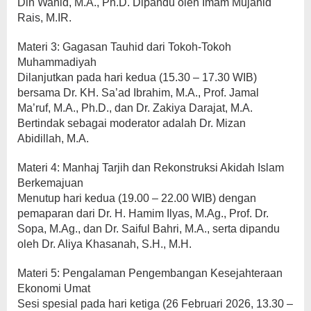
Din Wahid, M.A., Ph.D. Dipandu oleh Imam Mujahid
Rais, M.IR.
Materi 3: Gagasan Tauhid dari Tokoh-Tokoh
Muhammadiyah
Dilanjutkan pada hari kedua (15.30 – 17.30 WIB)
bersama Dr. KH. Sa’ad Ibrahim, M.A., Prof. Jamal
Ma’ruf, M.A., Ph.D., dan Dr. Zakiya Darajat, M.A.
Bertindak sebagai moderator adalah Dr. Mizan
Abidillah, M.A.
Materi 4: Manhaj Tarjih dan Rekonstruksi Akidah Islam
Berkemajuan
Menutup hari kedua (19.00 – 22.00 WIB) dengan
pemaparan dari Dr. H. Hamim Ilyas, M.Ag., Prof. Dr.
Sopa, M.Ag., dan Dr. Saiful Bahri, M.A., serta dipandu
oleh Dr. Aliya Khasanah, S.H., M.H.
Materi 5: Pengalaman Pengembangan Kesejahteraan
Ekonomi Umat
Sesi spesial pada hari ketiga (26 Februari 2026, 13.30 –