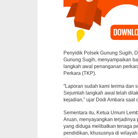
Penyidik Polsek Gunung Sugih, 
Gunung Sugih, menyampaikan bah
15 PK Golka
langkah awal penanganan perkar
Surati DPP, T
Perkara (TKP).
Pemberhentia
Di Daerah, Lampung, P
“Laporan sudah kami terima dan s
Sejumlah langkah awal telah dila
kejadian,” ujar Dodi Ambara saat d
Sementara itu, Ketua Umum Lemb
Aruan, menyayangkan terjadinya p
yang diduga melibatkan tenaga pen
pendidikan, khususnya di wilaya