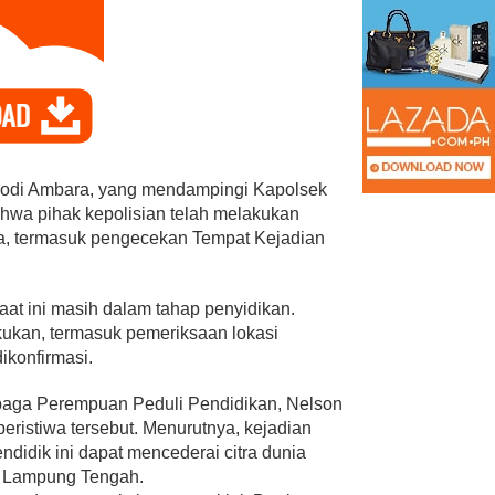
Dodi Ambara, yang mendampingi Kapolsek
wa pihak kepolisian telah melakukan
r Tanggamus Resmi
Ketua Fraksi PAN DPR RI Putri
a, termasuk pengecekan Tempat Kejadian
olak
Zulhas Siap Dukung Penuh PW
n oleh Plt.
Lampung Sebagai Tuan …
olitik
|
Juni 10, 2026
Di Berita, Politik
|
Juli 21, 2026
aat ini masih dalam tahap penyidikan.
kukan, termasuk pemeriksaan lokasi
ikonfirmasi.
aga Perempuan Peduli Pendidikan, Nelson
eristiwa tersebut. Menurutnya, kejadian
didik ini dapat mencederai citra dunia
h Lampung Tengah.