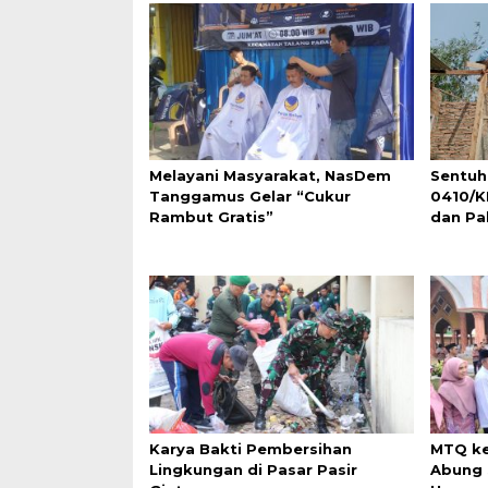
Melayani Masyarakat, NasDem
Sentuh
Tanggamus Gelar “Cukur
0410/K
Rambut Gratis”
dan Pa
Karya Bakti Pembersihan
MTQ ke
Lingkungan di Pasar Pasir
Abung 