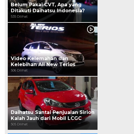
Belum Pakai CVT, Apa yang
Ditakuti Daihatsu Indonesia?
535 Dilihat
Video Kelemahan dan
Kelebihan All New Terios
506 Dilihat
Daihatsu Santai Penjualan Sirion
Kalah Jauh dari Mobil LCGC
505 Dilihat