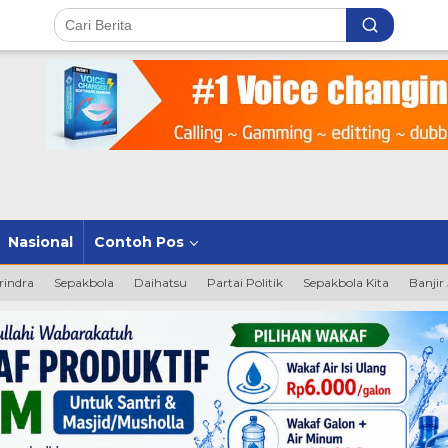
Nasional
Contoh Pos
rindra
Sepakbola
Daihatsu
Partai Politik
Sepakbola Kita
Banjir