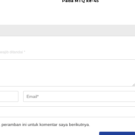
Pada MTQ ke-45
wajib ditandai
*
 peramban ini untuk komentar saya berikutnya.