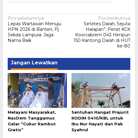
Navigasi
Pos sebelumnya
Pos berikutnya
Lepas Wartawan Menuju
Setetes Darah, Sejuta
pos
HPN 2026 di Banten, Pj
Harapan”: Persit KCK
Sekda Lampura: Jaga
Koorcabrem 043 Himpun
Nama Baik
150 Kantong Darah di HUT
ke-80
Jangan Lewatkan
Melayani Masyarakat,
Sentuhan Hangat Prajurit
NasDem Tanggamus
KODIM 0410/KBL untuk
Gelar “Cukur Rambut
Ibu Nur Hayati dan Pak
Gratis”
Syahrul