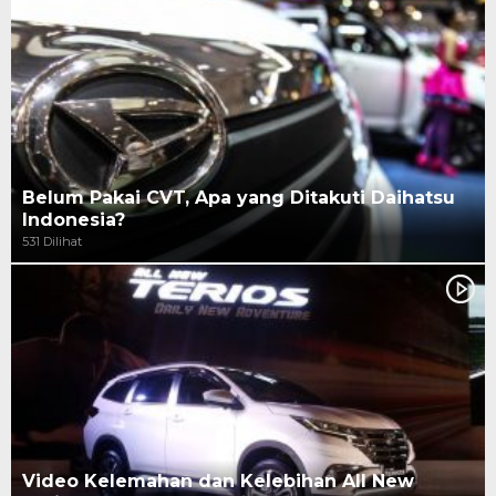
Belum Pakai CVT, Apa yang Ditakuti Daihatsu
Indonesia?
531 Dilihat
Video Kelemahan dan Kelebihan All New