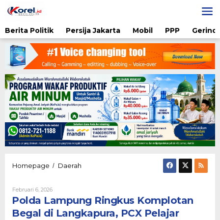
Lewati
ke
konten
Berita Politik
Persija Jakarta
Mobil
PPP
Gerindr
Polda
Homepage
Daerah
/
Lampung
Ringkus
Oleh
Februari 6, 2026
Komplotan
Admin
Polda Lampung Ringkus Komplotan
Begal
di
Begal di Langkapura, PCX Pelajar
Langkapura,