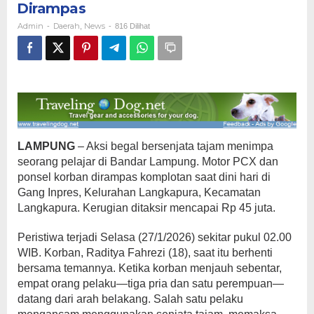
Dirampas
PCX
Pelajar
Admin
Daerah
News
-
,
-
816 Dilihat
Dirampas
LAMPUNG
– Aksi begal bersenjata tajam menimpa
seorang pelajar di Bandar Lampung. Motor PCX dan
ponsel korban dirampas komplotan saat dini hari di
Gang Inpres, Kelurahan Langkapura, Kecamatan
Langkapura. Kerugian ditaksir mencapai Rp 45 juta.
Peristiwa terjadi Selasa (27/1/2026) sekitar pukul 02.00
WIB. Korban, Raditya Fahrezi (18), saat itu berhenti
bersama temannya. Ketika korban menjauh sebentar,
empat orang pelaku—tiga pria dan satu perempuan—
datang dari arah belakang. Salah satu pelaku