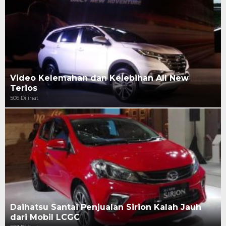
Video Kelemahan dan Kelebihan All New
Terios
506 Dilihat
Daihatsu Santai Penjualan Sirion Kalah Jauh
dari Mobil LCGC