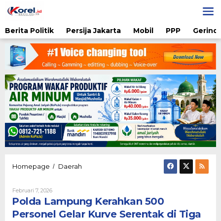
Lewati
ke
konten
Berita Politik
Persija Jakarta
Mobil
PPP
Gerindr
Polda
Homepage
Daerah
/
Lampung
Kerahkan
Oleh
Februari 7, 2026
500
Admin
Polda Lampung Kerahkan 500
Personel
Gelar
Personel Gelar Kurve Serentak di Tiga
Kurve