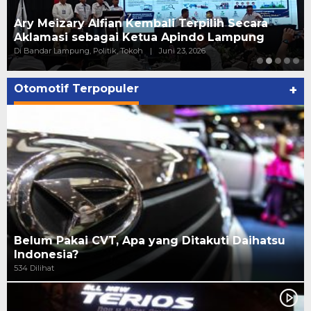
Ary Meizary Alfian Kembali Terpilih Secara
Aklamasi sebagai Ketua Apindo Lampung
Di Bandar Lampung, Politik, Tokoh
|
Juni 23, 2026
Otomotif Terpopuler
+
Belum Pakai CVT, Apa yang Ditakuti Daihatsu
Indonesia?
534 Dilihat