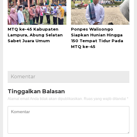
MTQ ke-45 Kabupaten
Ponpes Walisongo
Lampura, Abung Selatan
Siapkan Hunian Hingga
Sabet Juara Umum
150 Tempat Tidur Pada
MTQ ke-45
Komentar
Tinggalkan Balasan
Alamat email Anda tidak akan dipublikasikan.
Ruas yang wajib ditandai
*