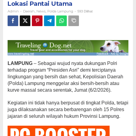
Lokasi Pantai Utama
Serentak
di
Admin
Daerah
News
Polda Lampung
-
,
,
-
593 Dilihat
Tiga
Lokasi
Pantai
Utama
LAMPUNG
– Sebagai wujud nyata dukungan Polri
terhadap program “Presiden Asri” demi terciptanya
lingkungan yang bersih dan sehat, Kepolisian Daerah
(Polda) Lampung menggelar aksi bersih-bersih atau
kurve massal secara serentak, Jumat (6/2/2026).
Kegiatan ini tidak hanya berpusat di tingkat Polda, tetapi
juga dilaksanakan secara berbarengan oleh 15 Polres
jajaran di seluruh wilayah hukum Provinsi Lampung.