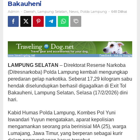
Bakauheni
di
Bakauheni
Admin
Daerah
Lampung Selatan
News
Polda Lampung
-
,
,
,
-
648 Dilihat
LAMPUNG SELATAN
– Direktorat Reserse Narkoba
(Ditresnarkoba) Polda Lampung kembali mengungkap
peredaran gelap narkotika. Seberat 17,29 kilogram sabu
hendak diselundupkan berhasil digagalkan di Exit Tol
Bakauheni, Lampung Selatan, Selasa (17/2/2026) dini
hari.
​Kabid Humas Polda Lampung, Kombes Pol Yuni
Iswandari Yuyun mengatakan, aparat kepolisian
mengamankan seorang pria berinisial MA (25), warga
Lumajang, Jawa Timur, yang berperan sebagai kurir