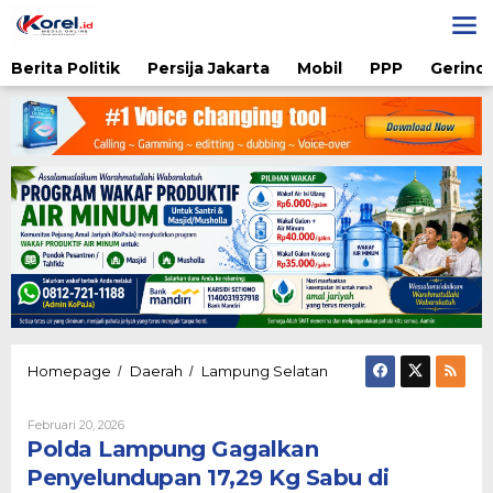
Lewati
ke
konten
Berita Politik
Persija Jakarta
Mobil
PPP
Gerindr
Polda
Homepage
Daerah
Lampung Selatan
/
/
Lampung
Gagalkan
Oleh
Februari 20, 2026
Penyelundupan
Admin
Polda Lampung Gagalkan
17,29
Kg
Penyelundupan 17,29 Kg Sabu di
Sabu