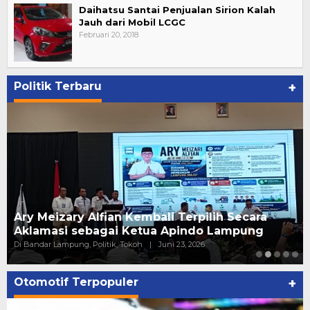
Daihatsu Santai Penjualan Sirion Kalah
Jauh dari Mobil LCGC
Februari 20, 2018
Politik Terbaru
+
Ary Meizary Alfian Kembali Terpilih Secara
Aklamasi sebagai Ketua Apindo Lampung
Di Bandar Lampung, Politik, Tokoh
|
Juni 23, 2026
Otomotif Terpopuler
+