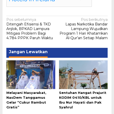
Navigasi
Pos sebelumnya
Pos berikutnya
Ditengah Efisiensi & TKD
Lapas Narkotika Bandar
pos
Anjlok, BPKAD Lampura
Lampung Wujudkan
Mitigasi Problem Bagi
Program 1 Hari Khatamkan
4.784 PPPK Paruh Waktu
Al-Qur’an Setiap Malam
Jangan Lewatkan
Melayani Masyarakat,
Sentuhan Hangat Prajurit
NasDem Tanggamus
KODIM 0410/KBL untuk
Gelar “Cukur Rambut
Ibu Nur Hayati dan Pak
Gratis”
Syahrul