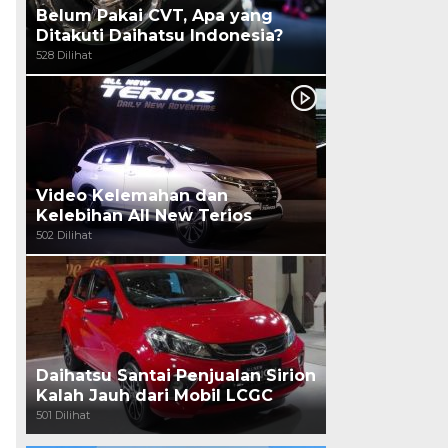
Belum Pakai CVT, Apa yang
Ditakuti Daihatsu Indonesia?
528 Dilihat
Video Kelemahan dan
Kelebihan All New Terios
502 Dilihat
Daihatsu Santai Penjualan Sirion
Kalah Jauh dari Mobil LCGC
501 Dilihat