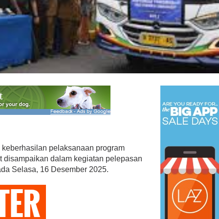
PAN Kota Bandar Lampung
Bersaing Dalam
Bergerak Cepat, Ringankan
ihan Anggota BPD
Beban Keluarga Korban
Kebakara…
Mei 23, 2026
Di Bandar Lampung, Duka, Politik
|
Juli 11, 2026
 keberhasilan pelaksanaan program
but disampaikan dalam kegiatan pelepasan
ada Selasa, 16 Desember 2025.