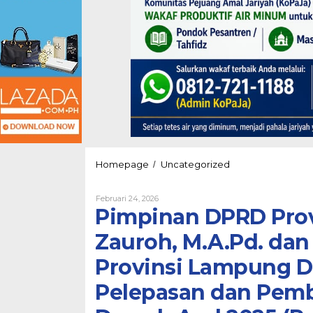
Pimpinan
Homepage
Uncategorized
/
DPRD
Provinsi
Oleh
Februari 24, 2026
Lampun
Nova
Pimpinan DPRD Pro
Maulidah
Fitriani
Zauroh,
Zauroh, M.A.Pd. da
M.A.Pd.
dan
Provinsi Lampung D
Anggota
Komisi
Pelepasan dan Pemb
V
DPRD