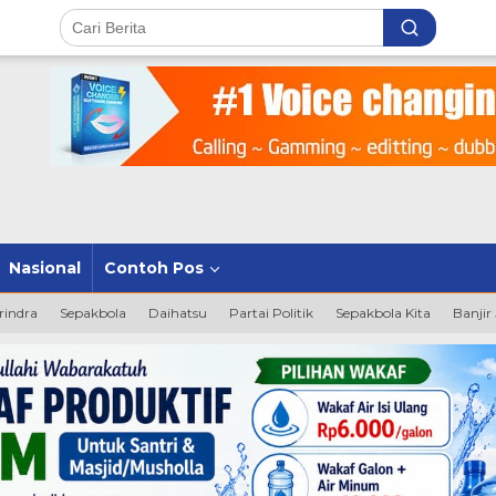
Nasional
Contoh Pos
rindra
Sepakbola
Daihatsu
Partai Politik
Sepakbola Kita
Banjir