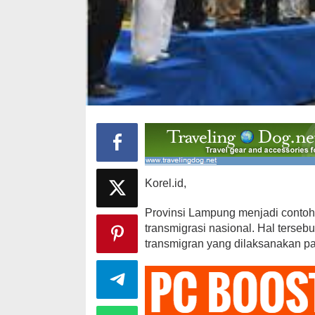
12 Kandidat 
Ajang Pemil
Brekat
Korel.id,
Di Daerah, Politik
|
Provinsi Lampung menjadi contoh
transmigrasi nasional. Hal terse
transmigran yang dilaksanakan p