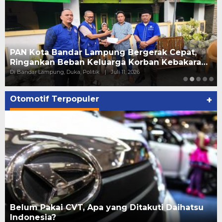
PAN Kota Bandar Lampung Bergerak Cepat,
Ringankan Beban Keluarga Korban Kebakara…
Di Bandar Lampung, Duka, Politik
|
Juli 11, 2026
Otomotif Terpopuler
+
Belum Pakai CVT, Apa yang Ditakuti Daihatsu
Indonesia?