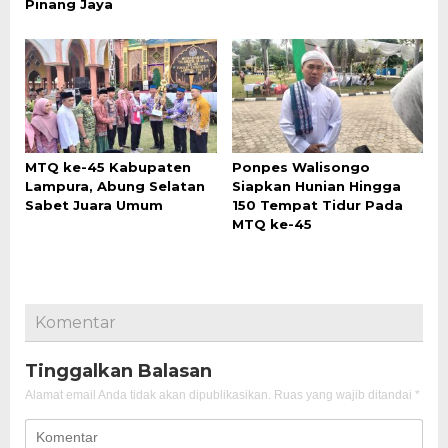
Pinang Jaya
MTQ ke-45 Kabupaten
Ponpes Walisongo
Lampura, Abung Selatan
Siapkan Hunian Hingga
Sabet Juara Umum
150 Tempat Tidur Pada
MTQ ke-45
Komentar
Tinggalkan Balasan
Alamat email Anda tidak akan dipublikasikan.
Ruas yang wajib ditandai
*