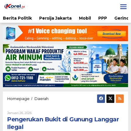
Lewati
ke
konten
Berita Politik
Persija Jakarta
Mobil
PPP
Gerindr
Pengerukan
Homepage
Daerah
/
Bukit
di
Oleh
Januari 26, 2026
Gunung
Admin
Pengerukan Bukit di Gunung Langgar
Langgar
Ilegal
Ilegal