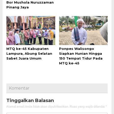
Bor Mushola Nuruzzaman
Pinang Jaya
MTQ ke-45 Kabupaten
Ponpes Walisongo
Lampura, Abung Selatan
Siapkan Hunian Hingga
Sabet Juara Umum
150 Tempat Tidur Pada
MTQ ke-45
Komentar
Tinggalkan Balasan
Alamat email Anda tidak akan dipublikasikan.
Ruas yang wajib ditandai
*