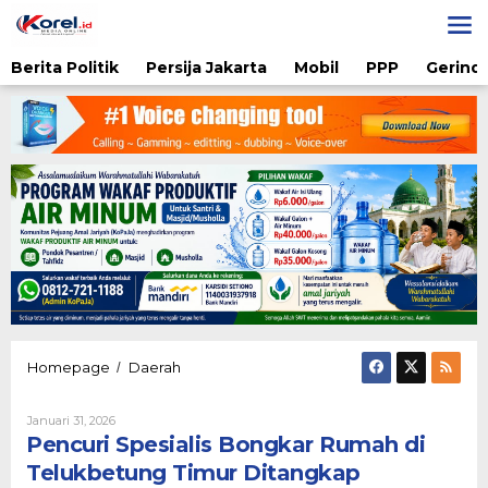
Lewati
ke
konten
Berita Politik
Persija Jakarta
Mobil
PPP
Gerindr
Pencuri
Homepage
Daerah
/
Spesialis
Bongkar
Oleh
Januari 31, 2026
Rumah
Admin
Pencuri Spesialis Bongkar Rumah di
di
Telukbetung
Telukbetung Timur Ditangkap
Timur