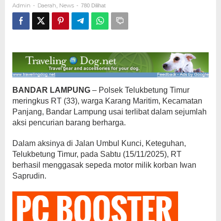
Admin
Daerah
News
-
,
-
780 Dilihat
Ditangkap
BANDAR LAMPUNG
– Polsek Telukbetung Timur
meringkus RT (33), warga Karang Maritim, Kecamatan
Panjang, Bandar Lampung usai terlibat dalam sejumlah
aksi pencurian barang berharga.
Dalam aksinya di Jalan Umbul Kunci, Keteguhan,
Telukbetung Timur, pada Sabtu (15/11/2025), RT
berhasil menggasak sepeda motor milik korban Iwan
Saprudin.