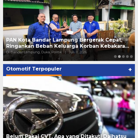
PAN Kota Bandar Lampung Bergerak Cepat,
Ringankan Beban Keluarga Korban Kebakara…
Di Bandar Lampung, Duka, Politik
|
Juli 11, 2026
Otomotif Terpopuler
+
Belum Pakai CVT, Apa yang Ditakuti Daihatsu