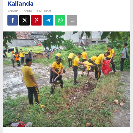
Kalianda
Eks
Kqntor
Admin
Berita
-
-
332 Dilihat
Pos
Kalianda