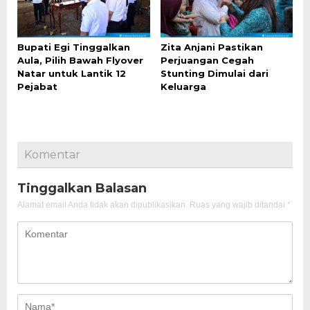
Bupati Egi Tinggalkan
Zita Anjani Pastikan
Aula, Pilih Bawah Flyover
Perjuangan Cegah
Natar untuk Lantik 12
Stunting Dimulai dari
Pejabat
Keluarga
Komentar
Tinggalkan Balasan
Alamat email Anda tidak akan dipublikasikan.
Ruas yang wajib ditandai
*