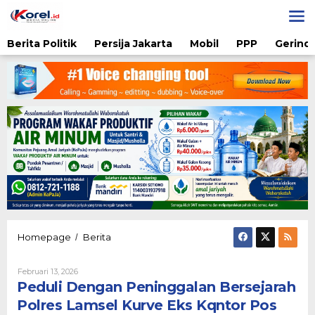
Lewati
ke
konten
Berita Politik
Persija Jakarta
Mobil
PPP
Gerindr
Peduli
Homepage
Berita
/
Dengan
Peninggalan
Oleh
Februari 13, 2026
Bersejarah
Admin
Peduli Dengan Peninggalan Bersejarah
Polres
Lamsel
Polres Lamsel Kurve Eks Kqntor Pos
Kurve