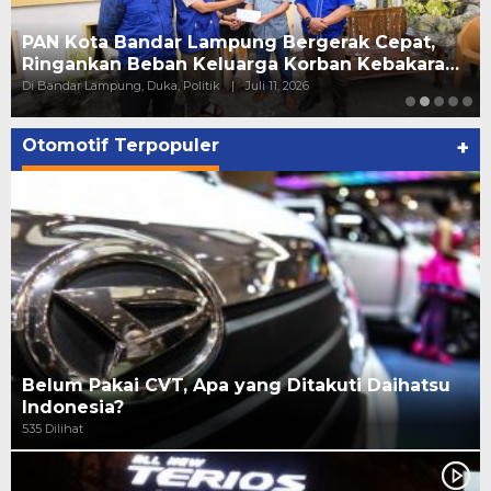
PAN Kota Bandar Lampung Bergerak Cepat,
Ringankan Beban Keluarga Korban Kebakara…
Di Bandar Lampung, Duka, Politik
|
Juli 11, 2026
Otomotif Terpopuler
+
Belum Pakai CVT, Apa yang Ditakuti Daihatsu
Indonesia?
535 Dilihat