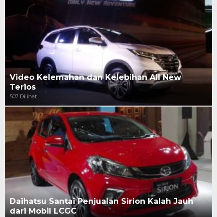
Video Kelemahan dan Kelebihan All New
Terios
507 Dilihat
Daihatsu Santai Penjualan Sirion Kalah Jauh
dari Mobil LCGC