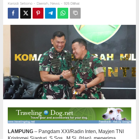
Karsidi Setiono
Daerah
News
-
,
-
926 Dilihat
LAMPUNG
– Pangdam XXI/Radin Inten, Mayjen TNI
Kristomei Sianturi, S.Sos., M.Si. (Han), menerima