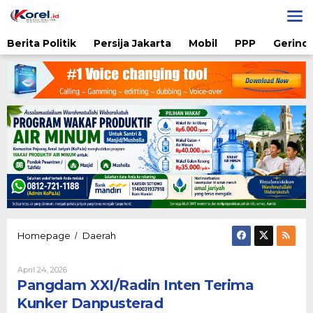
Lewati
ke
konten
Berita Politik
Persija Jakarta
Mobil
PPP
Gerindr
Pangdam
Homepage
Daerah
/
XXI/Radin
Inten
Oleh
April 24, 2026
Terima
Karsidi
Pangdam XXI/Radin Inten Terima
Kunker
Setiono
Danpusterad
Kunker Danpusterad