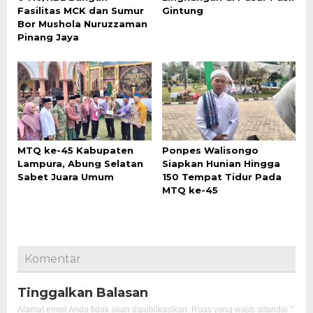
Fasilitas MCK dan Sumur
Gintung
Bor Mushola Nuruzzaman
Pinang Jaya
MTQ ke-45 Kabupaten
Ponpes Walisongo
Lampura, Abung Selatan
Siapkan Hunian Hingga
Sabet Juara Umum
150 Tempat Tidur Pada
MTQ ke-45
Komentar
Tinggalkan Balasan
Alamat email Anda tidak akan dipublikasikan.
Ruas yang wajib ditandai
*