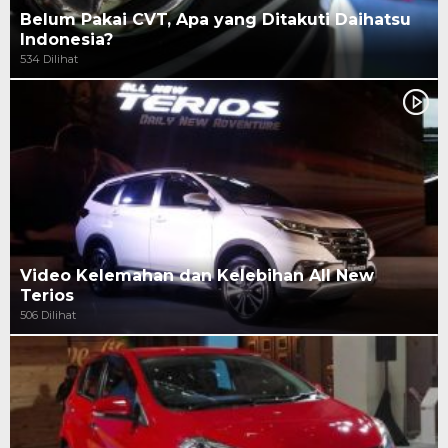
Belum Pakai CVT, Apa yang Ditakuti Daihatsu
Indonesia?
534 Dilihat
Video Kelemahan dan Kelebihan All New
Terios
506 Dilihat