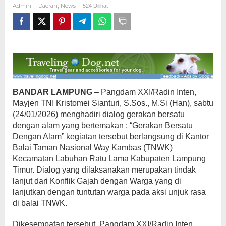
Admin
Daerah
News
-
,
-
524 Dilihat
dengan
Alam
BANDAR LAMPUNG
– Pangdam XXI/Radin Inten,
Mayjen TNI Kristomei Sianturi, S.Sos., M.Si (Han), sabtu
(24/01/2026) menghadiri dialog gerakan bersatu
dengan alam yang bertemakan : “Gerakan Bersatu
Dengan Alam” kegiatan tersebut berlangsung di Kantor
Balai Taman Nasional Way Kambas (TNWK)
Kecamatan Labuhan Ratu Lama Kabupaten Lampung
Timur. Dialog yang dilaksanakan merupakan tindak
lanjut dari Konflik Gajah dengan Warga yang di
lanjutkan dengan tuntutan warga pada aksi unjuk rasa
di balai TNWK.
Dikesempatan tersebut, Pangdam XXI/Radin Inten,