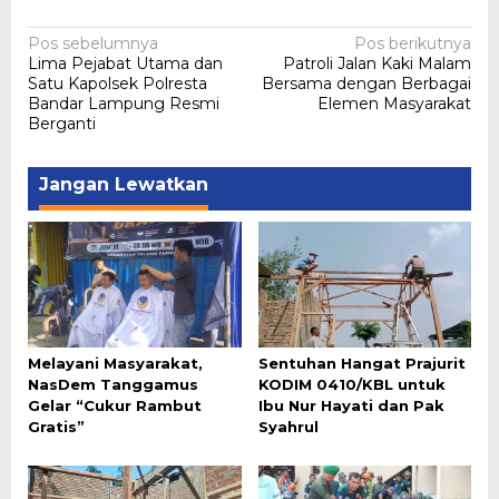
Navigasi
Pos sebelumnya
Pos berikutnya
Lima Pejabat Utama dan
Patroli Jalan Kaki Malam
pos
Satu Kapolsek Polresta
Bersama dengan Berbagai
Bandar Lampung Resmi
Elemen Masyarakat
Berganti
Jangan Lewatkan
Melayani Masyarakat,
Sentuhan Hangat Prajurit
NasDem Tanggamus
KODIM 0410/KBL untuk
Gelar “Cukur Rambut
Ibu Nur Hayati dan Pak
Gratis”
Syahrul