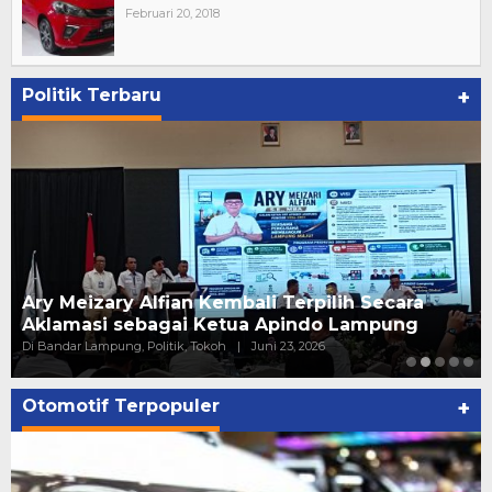
Februari 20, 2018
Politik Terbaru
+
Ary Meizary Alfian Kembali Terpilih Secara
Aklamasi sebagai Ketua Apindo Lampung
Di Bandar Lampung, Politik, Tokoh
|
Juni 23, 2026
Otomotif Terpopuler
+