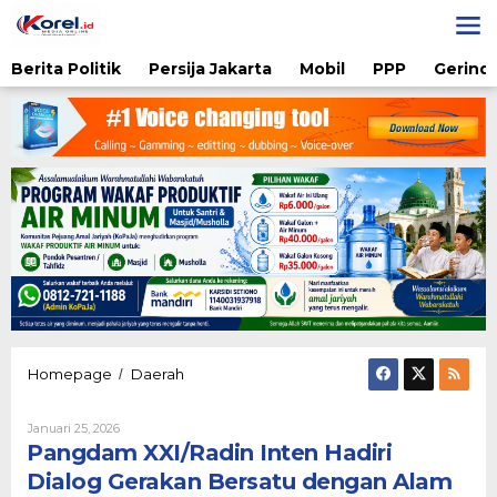
Lewati
ke
konten
Berita Politik
Persija Jakarta
Mobil
PPP
Gerindr
Pangdam
Homepage
Daerah
/
XXI/Radin
Inten
Oleh
Januari 25, 2026
Hadiri
Admin
Pangdam XXI/Radin Inten Hadiri
Dialog
Gerakan
Dialog Gerakan Bersatu dengan Alam
Bersatu