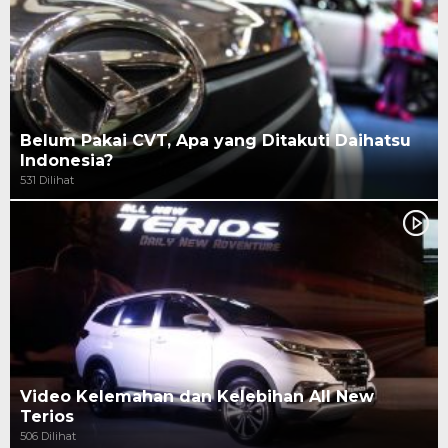
Belum Pakai CVT, Apa yang Ditakuti Daihatsu
Indonesia?
531 Dilihat
Video Kelemahan dan Kelebihan All New
Terios
506 Dilihat