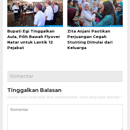
Bupati Egi Tinggalkan
Zita Anjani Pastikan
Aula, Pilih Bawah Flyover
Perjuangan Cegah
Natar untuk Lantik 12
Stunting Dimulai dari
Pejabat
Keluarga
Komentar
Tinggalkan Balasan
Alamat email Anda tidak akan dipublikasikan.
Ruas yang wajib ditandai
*