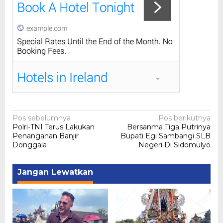
Navigasi
Pos sebelumnya
Pos berikutnya
Polri-TNI Terus Lakukan
Bersanma Tiga Putrinya
pos
Penanganan Banjir
Bupati Egi Sambangi SLB
Donggala
Negeri Di Sidomulyo
Jangan Lewatkan