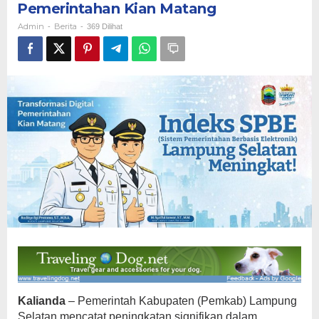
Pemerintahan Kian Matang
Transformasi
Digital
Admin
Berita
-
-
369 Dilihat
Pemerintahan
Kian
Matang
Kalianda
– Pemerintah Kabupaten (Pemkab) Lampung
Selatan mencatat peningkatan signifikan dalam