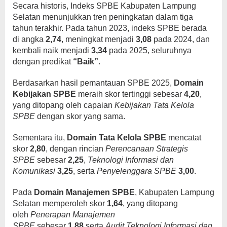
Secara historis, Indeks SPBE Kabupaten Lampung
Selatan menunjukkan tren peningkatan dalam tiga
tahun terakhir. Pada tahun 2023, indeks SPBE berada
di angka
2,74
, meningkat menjadi
3,08
pada 2024, dan
kembali naik menjadi
3,34
pada 2025, seluruhnya
dengan predikat
“Baik”
.
Berdasarkan hasil pemantauan SPBE 2025,
Domain
Kebijakan SPBE
meraih skor tertinggi sebesar
4,20
,
yang ditopang oleh capaian
Kebijakan Tata Kelola
SPBE
dengan skor yang sama.
Sementara itu,
Domain Tata Kelola SPBE
mencatat
skor
2,80
, dengan rincian
Perencanaan Strategis
SPBE
sebesar
2,25
,
Teknologi Informasi dan
Komunikasi
3,25
, serta
Penyelenggara SPBE
3,00
.
Pada
Domain Manajemen SPBE
, Kabupaten Lampung
Selatan memperoleh skor
1,64
, yang ditopang
oleh
Penerapan Manajemen
SPBE
sebesar
1,88
serta
Audit Teknologi Informasi dan