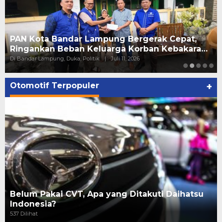
PAN Kota Bandar Lampung Bergerak Cepat,
Ringankan Beban Keluarga Korban Kebakara…
Di Bandar Lampung, Duka, Politik
|
Juli 11, 2026
Otomotif Terpopuler
+
Belum Pakai CVT, Apa yang Ditakuti Daihatsu
Indonesia?
537 Dilihat