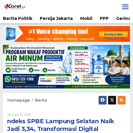
Lewati
ke
konten
Berita Politik
Persija Jakarta
Mobil
PPP
Gerindr
ndeks
Homepage
Berita
/
SPBE
Lampung
Oleh
Januari 17, 2026
Selatan
Admin
ndeks SPBE Lampung Selatan Naik
Naik
Jadi
Jadi 3,34, Transformasi Digital
3,34,